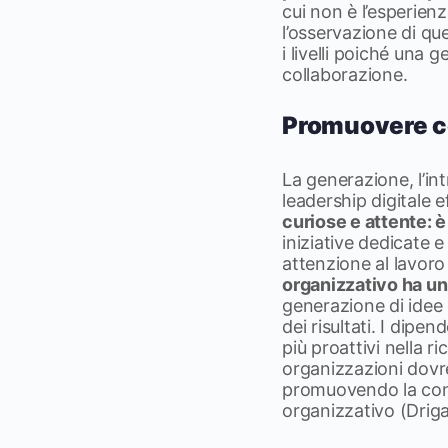
cui non è l’esperie
l’osservazione di que
i livelli poiché una g
collaborazione.
Promuovere co
La generazione, l’in
leadership digitale 
curiose e attente: 
iniziative dedicate 
attenzione al lavor
organizzativo ha un
generazione di idee 
dei risultati. I dipe
più proattivi nella r
organizzazioni dovr
promuovendo la con
organizzativo (Driga