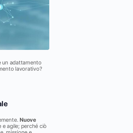
ede un adattamento
mento lavorativo?
ale
cemente.
Nuove
 e agile; perché ciò
ne, missione e