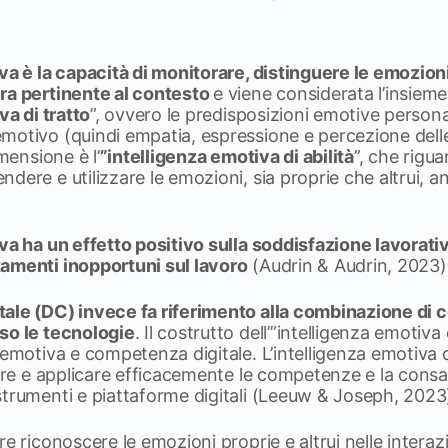
va è la capacità di monitorare, distinguere le emozioni 
ra pertinente al contesto
e viene considerata l’insieme
va di tratto
”, ovvero le predisposizioni emotive persona
motivo (quindi empatia, espressione e percezione dell
imensione è l’
”intelligenza emotiva di abilità
”, che rigua
dere e utilizzare le emozioni, sia proprie che altrui, an
va ha un effetto positivo sulla soddisfazione lavorativa
amenti inopportuni sul lavoro
(Audrin & Audrin, 2023)
ale (DC) invece fa riferimento alla combinazione di c
so le tecnologie
. Il costrutto dell’”intelligenza emotiva
emotiva e competenza digitale. L’intelligenza emotiva dig
stire e applicare efficacemente le competenze e la con
strumenti e piattaforme digitali (Leeuw & Joseph, 2023
e riconoscere le emozioni proprie e altrui nelle interaz