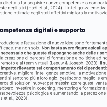
nza diretta a far acquisire nuove competenze o compor
ste negli altri (Hadi et al., 2024). L’intelligenza emotiva 
estione ottimale degli stati affettivi migliora la motivazi
mpetenze digitali e supporto
troduzione e l’attuazione di nuove idee sono fortement
efficace, ma non solo.
Non basta avere figure apicali a
è necessario che queste dispongano anche delle riso
e la creazione di percorsi di formazione e politiche ad h
o remoto e ai team virtuali (Leeuw & Joseph, 2023).
Il 
 impatto rilevante sul comportamento dei dipendenti
creative, migliora l’intelligenza emotiva, la motivazione
ndenti si sentono più a loro agio, gestiscono meglio le 
icerca di soluzioni nuove; per massimizzare questi vantag
ebbero investire in coaching, mentoring e formazione 
sapevolezza psicologica e aumentando la percezione 
s et al., 2023).