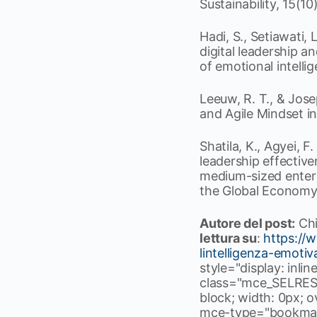
Sustainability, 15(10
Hadi, S., Setiawati, 
digital leadership a
of emotional intelli
Leeuw, R. T., & Jose
and Agile Mindset in
Shatila, K., Agyei, F
leadership effective
medium-sized enterp
the Global Economy,
Autore del post:
Chi
lettura su
:
https://w
lintelligenza-emotiv
style="display: inlin
class="mce_SELRES_
block; width: 0px; 
mce-type="bookmark" 