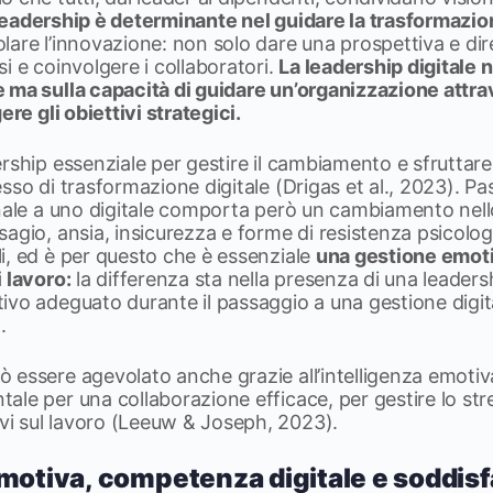
 leadership è determinante nel guidare la trasformazio
lare l’innovazione: non solo dare una prospettiva e di
i e coinvolgere i collaboratori.
La leadership digitale n
 ma sulla capacità di guidare un’organizzazione attr
ere gli obiettivi strategici.
rship essenziale per gestire il cambiamento e sfruttare 
sso di trasformazione digitale (Drigas et al., 2023). P
onale a uno digitale comporta però un cambiamento nell
agio, ansia, insicurezza e forme di resistenza psicolog
i, ed è per questo che è essenziale
una gestione emoti
 lavoro:
la differenza sta nella presenza di una leaders
vo adeguato durante il passaggio a una gestione digita
.
essere agevolato anche grazie all’intelligenza emotiva.
le per una collaborazione efficace, per gestire lo stre
i sul lavoro (Leeuw & Joseph, 2023).
emotiva, competenza digitale e soddis