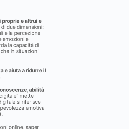
proprie e altrui e
 di due dimensioni:
li e la percezione
e emozioni e
rda la capacità di
che in situazioni
 e aiuta a ridurre il
.
onoscenze, abilità
 digitale” mette
itale si riferisce
sapevolezza emotiva
).
ioni online, saper