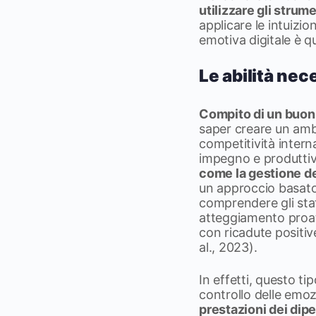
utilizzare gli stru
applicare le intuizion
emotiva digitale è q
Le abilità ne
Compito di un buon 
saper creare un amb
competitività interna
impegno e produttivi
come la gestione de
un approccio basato 
comprendere gli stat
atteggiamento proatt
con ricadute positive
al., 2023).
In effetti, questo ti
controllo delle emoz
prestazioni dei dip