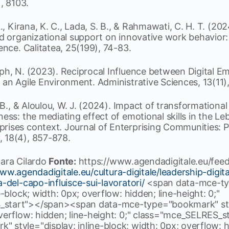
), 8103.
L., Kirana, K. C., Lada, S. B., & Rahmawati, C. H. T. (20
nd organizational support on innovative work behavior:
gence. Calitatea, 25(199), 74-83.
ph, N. (2023). Reciprocal Influence between Digital Em
 an Agile Environment. Administrative Sciences, 13(11)
. B., & Aloulou, W. J. (2024). Impact of transformationa
ness: the mediating effect of emotional skills in the L
rises context. Journal of Enterprising Communities: P
 18(4), 857-878.
ara Cilardo
Fonte:
https://www.agendadigitale.eu/fee
ww.agendadigitale.eu/cultura-digitale/leadership-digita
a-del-capo-influisce-sui-lavoratori/
<span data-mce-t
e-block; width: 0px; overflow: hidden; line-height: 0;"
start"> </span><span data-mce-type="bookmark" style
overflow: hidden; line-height: 0;" class="mce_SELRES_
style="display: inline-block; width: 0px; overflow: hi