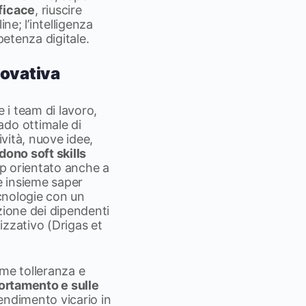
fficace
, riuscire
ine; l’intelligenza
petenza digitale.
novativa
e i team di lavoro,
ado ottimale di
ività, nuove idee,
dono soft skills
hip orientato anche a
e insieme saper
ecnologie con un
zione dei dipendenti
nizzativo (Drigas et
ome tolleranza e
ortamento e sulle
prendimento vicario in