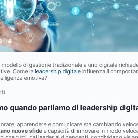
 modello di gestione tradizionale a uno digitale richi
rative. Come la
leadership digitale
influenza il comporta
intelligenza emotiva?
nti
mo quando parliamo di leadership digit
avorare, apprendere e comunicare sta cambiando velo
tano nuove sfide
e capacità di innovare in modo veloce
 che tutti, dai leader ai dipendenti, condividano visio