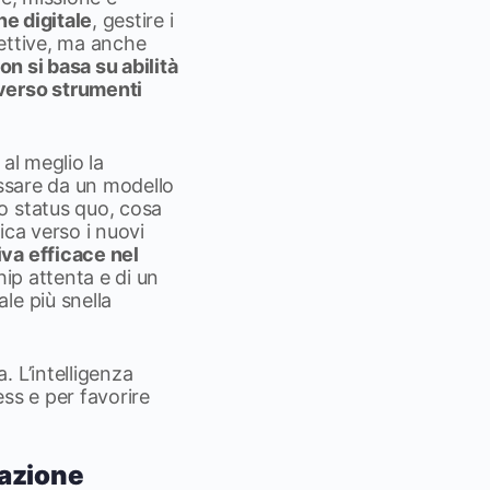
ne digitale
, gestire i
rettive, ma anche
on si basa su abilità
averso strumenti
al meglio la
assare da un modello
o status quo, cosa
ica verso i nuovi
va efficace nel
hip attenta e di un
le più snella
 L’intelligenza
ss e per favorire
fazione