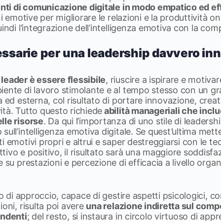
menti di comunicazione digitale in modo empatico ed e
i emotive per migliorare le relazioni e la produttività onl
uindi l’integrazione dell’intelligenza emotiva con la com
cessarie per una leadership davvero in
leader è essere flessibile
, riuscire a ispirare e motivar
iente di lavoro stimolante e al tempo stesso con un gr
 ed esterna, col risultato di portare innovazione, creat
tà. Tutto questo richiede
abilità manageriali che inclu
lle risorse
. Da qui l’importanza di uno stile di leaders
sull’intelligenza emotiva digitale. Se quest’ultima mett
i emotivi propri e altrui e saper destreggiarsi con le t
ivo e positivo, il risultato sarà una maggiore soddisfa
 su prestazioni e percezione di efficacia a livello orga
po di approccio, capace di gestire aspetti psicologici, c
ioni, risulta poi avere
una relazione indiretta sul comp
endenti
; del resto, si instaura in circolo virtuoso di ap