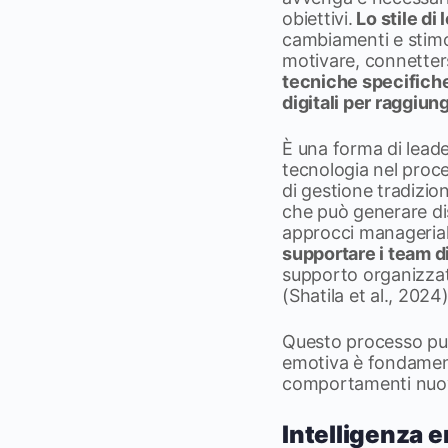
obiettivi.
Lo stile di
cambiamenti e stimo
motivare, connetters
tecniche specifiche
digitali per raggiung
È una forma di leade
tecnologia nel proce
di gestione tradizi
che può generare dis
approcci managerial
supportare i team di
supporto organizzati
(Shatila et al., 2024)
Questo processo può 
emotiva è fondamenta
comportamenti nuov
Intelligenza 