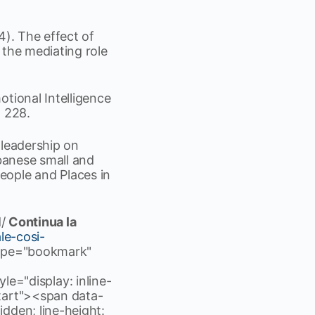
24). The effect of
 the mediating role
otional Intelligence
, 228.
l leadership on
ebanese small and
eople and Places in
d/
Continua la
le-cosi-
ype="bookmark"
="display: inline-
start"><span data-
dden; line-height: