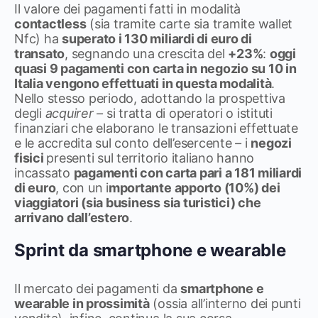
Il valore dei pagamenti fatti in modalità
contactless
(sia tramite carte sia tramite wallet
Nfc) ha
superato i 130 miliardi di euro di
transato
, segnando una crescita del
+23%
:
oggi
quasi 9 pagamenti con carta in negozio su 10 in
Italia vengono effettuati in questa modalità
.
Nello stesso periodo, adottando la prospettiva
degli
acquirer –
si tratta di operatori o istituti
finanziari che elaborano le transazioni effettuate
e le accredita sul conto dell’esercente
–
i
negozi
fisici
presenti sul territorio italiano hanno
incassato
pagamenti con carta pari a 181 miliardi
di euro
, con un i
mportante apporto (10%) dei
viaggiatori (sia business sia turistici) che
arrivano dall’estero
.
Sprint da smartphone e wearable
Il mercato dei pagamenti da
smartphone e
wearable in prossimità
(ossia all’interno dei punti