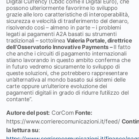
Digital Currency (Cbdc come il Digital Euro), che
possono ulteriormente favorirne lo sviluppo
grazie alle loro caratteristiche di interoperabilità,
sicurezza e velocità di trasferimento del denaro,
risolvendo così – almeno in parte – i problemi
legati ai pagamenti A2A basati su strumenti
tradizionali – sottolinea
Valeria Portale, direttrice
dell’Osservatorio Innovative Payments –
Il fatto
che anche i circuiti di pagamento internazionali
stiano lavorando in questo ambito conferma che
in futuro vedremo sicuramente lo sviluppo di
queste soluzioni, che potrebbero rappresentare
un’alternativa al mondo basato sui sistemi delle
carte oppure un’ulteriore evoluzione dei
pagamenti digitali in grado di ridurre l’utilizzo del
contante”.
Autore del post:
CorCom
Fonte:
https://www.corrierecomunicazioni.it/feed/
Conti
la lettura su
:
https://www.corrierecomunicazioni.it/finance/pag