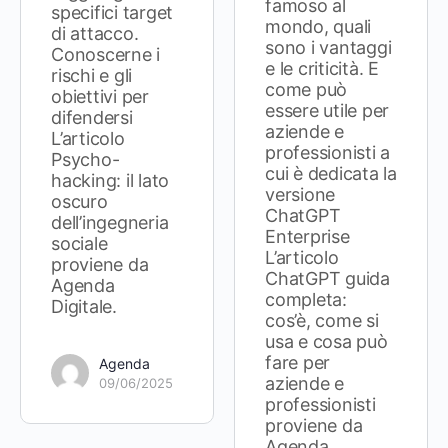
famoso al
specifici target
mondo, quali
di attacco.
sono i vantaggi
Conoscerne i
e le criticità. E
rischi e gli
come può
obiettivi per
essere utile per
difendersi
aziende e
L’articolo
professionisti a
Psycho-
cui è dedicata la
hacking: il lato
versione
oscuro
ChatGPT
dell’ingegneria
Enterprise
sociale
L’articolo
proviene da
ChatGPT guida
Agenda
completa:
Digitale.
cos’è, come si
usa e cosa può
fare per
Agenda
aziende e
09/06/2025
professionisti
proviene da
Agenda