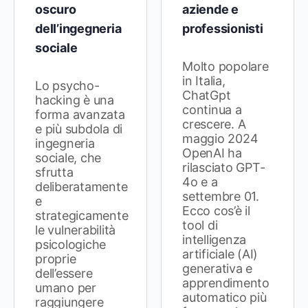
oscuro
aziende e
dell’ingegneria
professionisti
sociale
Molto popolare
in Italia,
Lo psycho-
ChatGpt
hacking è una
continua a
forma avanzata
crescere. A
e più subdola di
maggio 2024
ingegneria
OpenAI ha
sociale, che
rilasciato GPT-
sfrutta
4o e a
deliberatamente
settembre 01.
e
Ecco cos’è il
strategicamente
tool di
le vulnerabilità
intelligenza
psicologiche
artificiale (AI)
proprie
generativa e
dell’essere
apprendimento
umano per
automatico più
raggiungere