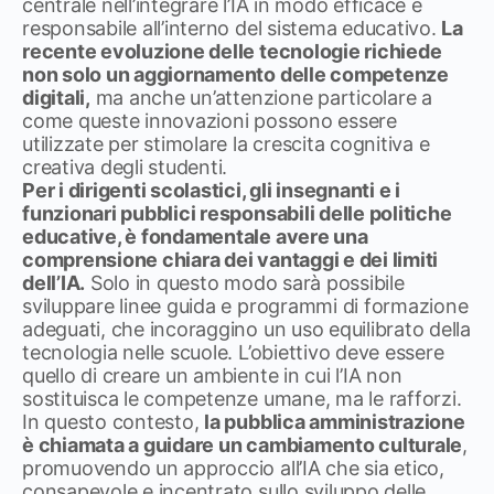
centrale nell’integrare l’IA in modo efficace e
responsabile all’interno del sistema educativo.
La
recente evoluzione delle tecnologie richiede
non solo un aggiornamento delle competenze
digitali,
ma anche un’attenzione particolare a
come queste innovazioni possono essere
utilizzate per stimolare la crescita cognitiva e
creativa degli studenti.
Per i dirigenti scolastici, gli insegnanti e i
funzionari pubblici responsabili delle politiche
educative, è fondamentale avere una
comprensione chiara dei vantaggi e dei limiti
dell’IA.
Solo in questo modo sarà possibile
sviluppare linee guida e programmi di formazione
adeguati, che incoraggino un uso equilibrato della
tecnologia nelle scuole. L’obiettivo deve essere
quello di creare un ambiente in cui l’IA non
sostituisca le competenze umane, ma le rafforzi.
In questo contesto,
la pubblica amministrazione
è chiamata a guidare un cambiamento culturale
,
promuovendo un approccio all’IA che sia etico,
consapevole e incentrato sullo sviluppo delle