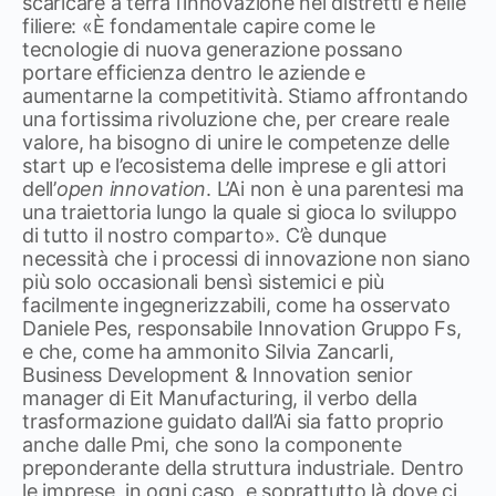
scaricare a terra l’innovazione nei distretti e nelle
filiere: «È fondamentale capire come le
tecnologie di nuova generazione possano
portare efficienza dentro le aziende e
aumentarne la competitività. Stiamo affrontando
una fortissima rivoluzione che, per creare reale
valore, ha bisogno di unire le competenze delle
start up e l’ecosistema delle imprese e gli attori
dell’
open innovation
. L’Ai non è una parentesi ma
una traiettoria lungo la quale si gioca lo sviluppo
di tutto il nostro comparto». C’è dunque
necessità che i processi di innovazione non siano
più solo occasionali bensì sistemici e più
facilmente ingegnerizzabili, come ha osservato
Daniele Pes, responsabile Innovation Gruppo Fs,
e che, come ha ammonito Silvia Zancarli,
Business Development & Innovation senior
manager di Eit Manufacturing, il verbo della
trasformazione guidato dall’Ai sia fatto proprio
anche dalle Pmi, che sono la componente
preponderante della struttura industriale. Dentro
le imprese, in ogni caso, e soprattutto là dove ci