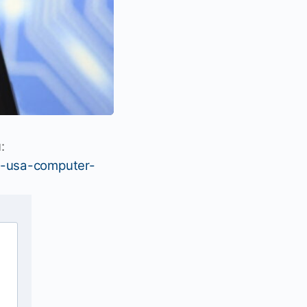
u
:
e-usa-computer-