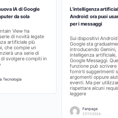
nuova IA di Google
L’intelligenza artificia
mputer da sola
Android: ora puoi us
per i messaggi
untain View ha
erie di novità legate
Sui dispositivi Android
nza artificiale più
Google sta gradualme
i, che compie un
introducendo Gemini, 
zierà una serie di
intelligenza artificiale
 di svolgere compiti in
Google Messaggi. Que
o
funzione può scrivere 
fornirti suggerimenti s
argomenti oppure aiuta
a Tecnologia
eventi. Ma per utilizza
rispettare alcuni requi
leggere
Fanpage
27/11/2024