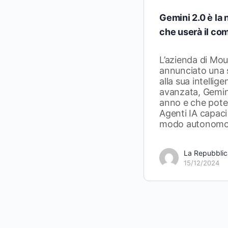
Gemini 2.0 è la 
che userà il co
L’azienda di Mo
annunciato una s
alla sua intellige
avanzata, Gemin
anno e che poten
Agenti IA capaci
modo autonom
La Repubblic
15/12/2024