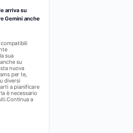
le arriva su
are Gemini anche
 compatibili
nte
la sua
, anche su
sta nuova
sms per te,
u diversi
rti a pianificare
rla è necessario
siti.Continua a