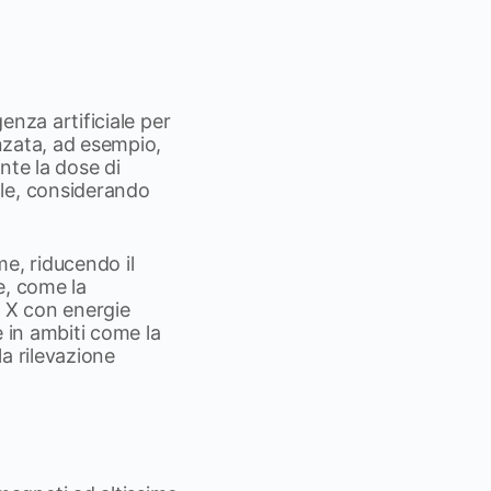
genza artificiale per
anzata, ad esempio,
nte la dose di
ale, considerando
e, riducendo il
e, come la
i X con energie
e in ambiti come la
 la rilevazione