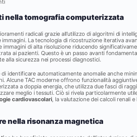
nti
i nella tomografia computerizzata
ramenti radicali grazie all’utilizzo di algoritmi di intelli
le immagini. La tecnologia di ricostruzione iterativa av
 immagini di alta risoluzione riducendo significativame
trata ai pazienti. Questo è un passo avanti fondament
e alla sicurezza nei processi diagnostici.
te di identificare automaticamente anomalie anche minim
ani. Alcune TAC moderne offrono funzionalità aggiuntiv
zzata a doppia energia, che utilizza due fasci di ragg
zzare meglio i tessuti. Ciò si rivela particolarmente util
logie cardiovascolari
, la valutazione dei calcoli renali e
re nella risonanza magnetica