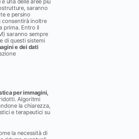
 è una delle aree più
nostrutture, saranno
ate e persino
g consentirà inoltre
a prima. Entro il
RM) saranno sempre
e di questi sistemi
gini e dei dati
razione
ostica per immagini,
idotti. Algoritmi
andone la chiarezza,
ici e terapeutici su
come la necessità di