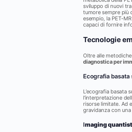
sviluppo di nuovi trac
tumore sempre più c
esempio, la PET-MRI 
capaci di fornire inf
Tecnologie em
Oltre alle metodiche
diagnostica per imm
Ecografia basata 
L’ecografia basata su
l’interpretazione de
risorse limitate. Ad
gravidanza con una p
I
maging quantisti