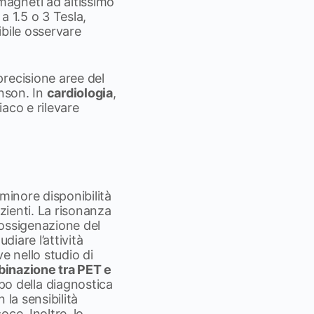
magneti ad altissimo
a 1.5 o 3 Tesla,
ibile osservare
precisione aree del
inson. In
cardiologia
,
aco e rilevare
 minore disponibilità
azienti. La risonanza
’ossigenazione del
diare l’attività
e nello studio di
binazione tra PET e
o della diagnostica
la sensibilità
ce. Inoltre, lo