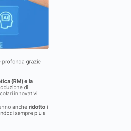
e profonda grazie
ica (RM) e la
roduzione di
colari innovativi.
hanno anche
ridotto i
nandoci sempre più a