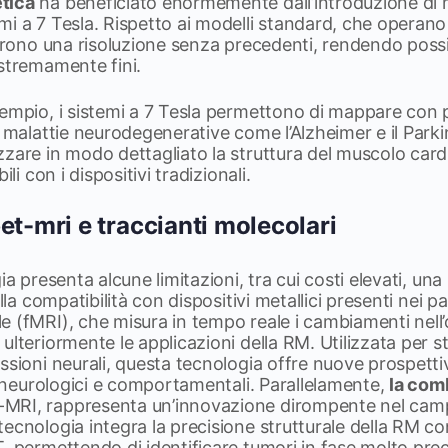
tica
ha beneficiato enormemente dall’introduzione di 
i a 7 Tesla. Rispetto ai modelli standard, che operano 
ffrono una risoluzione senza precedenti, rendendo poss
estremamente fini.
sempio, i sistemi a 7 Tesla permettono di mappare con 
n malattie neurodegenerative come l’Alzheimer e il Park
zare in modo dettagliato la struttura del muscolo cardi
ili con i dispositivi tradizionali.
et-mri e traccianti molecolari
ia presenta alcune limitazioni, tra cui costi elevati, una
alla compatibilità con dispositivi metallici presenti nei p
e (fMRI), che misura in tempo reale i cambiamenti nell
lteriormente le applicazioni della RM. Utilizzata per stu
ssioni neurali, questa tecnologia offre nuove prospettiv
i, neurologici e comportamentali. Parallelamente,
la com
-MRI, rappresenta un’innovazione dirompente nel camp
ecnologia integra la precisione strutturale della RM con 
, permettendo di identificare tumori in fase molto preco