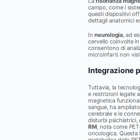
La
risonanza magne
campo, come i sistem
questi dispositivi o
dettagli anatomici 
In
neurologia
, ad e
cervello coinvolte i
consentono di analiz
microinfarti non visib
Integrazione p
Tuttavia, la tecnolog
e restrizioni legate 
magnetica funzional
sangue, ha ampliato u
cerebrale e le conne
disturbi psichiatric
RM
, nota come PET
oncologica. Questa t
metabolica della PET