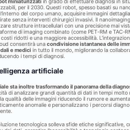
bot miniaturizzati
in grado di effettuare diagnosi in situ
lizzabili, per il 2030. Questi robot, spesso basati su na
ll’interno del corpo umano, acquisire immagini dettagli
rate senza interventi chirurgici invasivi. Il nanoimagin
zare strutture intracellulari con una precisione mai vist
iattaforme di imaging combinato (come PET-RM e TAC-
costi ridotti e una maggiore accessibilità. L’integrazion
cloud consentirà una
condivisione istantanea delle imma
dali e medici
in tutto il mondo, migliorando la collabo
iducendo i tempi di diagnosi.
telligenza artificiale
iciale sta inoltre trasformando il panorama della diagn
ità di analizzare grandi quantità di dati in tempi molto r
la qualità delle immagini riducendo il rumore e aument
icamente anomalie e personalizzano i percorsi diagnost
iente.
luzione tecnologica solleva sfide etiche significative, 