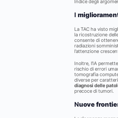
Indice degli argome
I
migliorament
La TAC ha visto miglio
la ricostruzione del
consente di ottenere
radiazioni somminis
l’attenzione crescent
Inoltre, l’IA permet
rischio di errori um
tomografia computeri
diverse per caratteri
diagnosi delle pato
precoce di tumori.
N
uove frontie