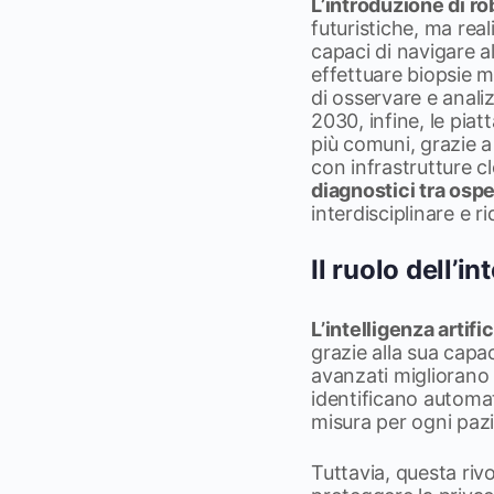
L’introduzione di ro
futuristiche, ma rea
capaci di navigare a
effettuare biopsie mi
di osservare e analiz
2030, infine, le p
più comuni, grazie a 
con infrastrutture 
diagnostici tra ospe
interdisciplinare e r
Il ruolo dell’in
L’intelligenza artif
grazie alla sua capac
avanzati migliorano 
identificano automat
misura per ogni paz
Tuttavia, questa rivo