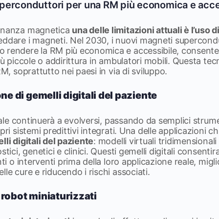
perconduttori per una RM più economica e acce
sonanza magnetica
una delle limitazioni attuali è l’uso 
eddare i magneti. Nel 2030, i nuovi magneti supercond
 rendere la RM più economica e accessibile, consentend
iù piccole o addirittura in ambulatori mobili. Questa tec
RM, soprattutto nei paesi in via di sviluppo.
ne di gemelli digitali del paziente
ciale continuerà a evolversi, passando da semplici strum
pri sistemi predittivi integrati. Una delle applicazioni c
li digitali del paziente
: modelli virtuali tridimensional
stici, genetici e clinici. Questi gemelli digitali consenti
nti o interventi prima della loro applicazione reale, migl
le cure e riducendo i rischi associati.
 robot miniaturizzati