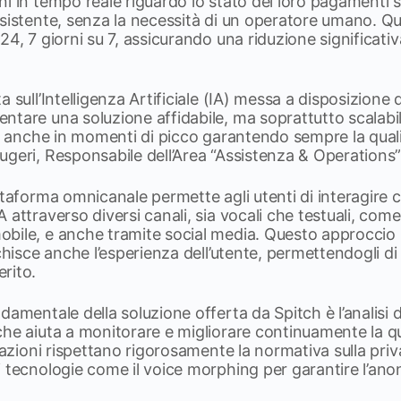
ni in tempo reale riguardo lo stato dei loro pagamenti
ssistente, senza la necessità di un operatore umano. Q
24, 7 giorni su 7, assicurando una riduzione significativ
 sull’Intelligenza Artificiale (IA) messa a disposizione 
tare una soluzione affidabile, ma soprattutto scalabil
ti anche in momenti di picco garantendo sempre la qualit
ugeri, Responsabile dell’Area “Assistenza & Operations
taforma omnicanale permette agli utenti di interagire co
 attraverso diversi canali, sia vocali che testuali, come
bile, e anche tramite social media. Questo approccio 
chisce anche l’esperienza dell’utente, permettendogli di s
rito.
amentale della soluzione offerta da Spitch è l’analisi d
he aiuta a monitorare e migliorare continuamente la qua
erazioni rispettano rigorosamente la normativa sulla pri
 tecnologie come il voice morphing per garantire l’ano