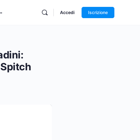
Accedi
Iscrizione
adini:
 Spitch