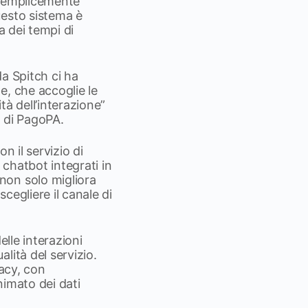
 semplicemente
uesto sistema è
a dei tempi di
da Spitch ci ha
e, che accoglie le
à dell’interazione”
” di PagoPA.
n il servizio di
 chatbot integrati in
non solo migliora
cegliere il canale di
elle interazioni
lità del servizio.
vacy, con
nimato dei dati