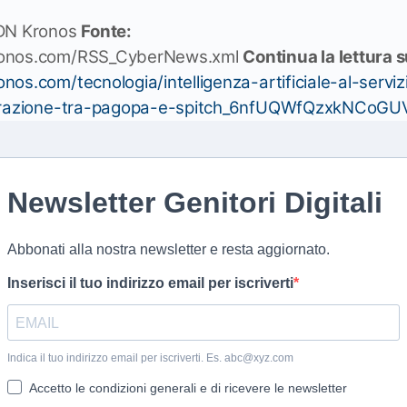
N Kronos
Fonte:
ronos.com/RSS_CyberNews.xml
Continua la lettura 
os.com/tecnologia/intelligenza-artificiale-al-servizi
aborazione-tra-pagopa-e-spitch_6nfUQWfQzxkNCoG