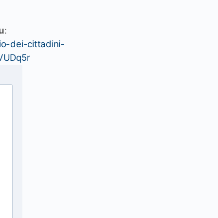
su
:
o-dei-cittadini-
UVUDq5r