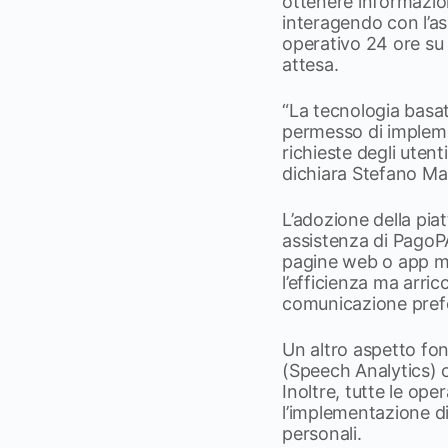
ottenere informazio
interagendo con l’a
operativo 24 ore su 
attesa.
“La tecnologia basata
permesso di implemen
richieste degli uten
dichiara Stefano Ma
L’adozione della piat
assistenza di PagoPA
pagine web o app mo
l’efficienza ma arric
comunicazione prefe
Un altro aspetto fond
(Speech Analytics) c
Inoltre, tutte le op
l’implementazione di
personali.