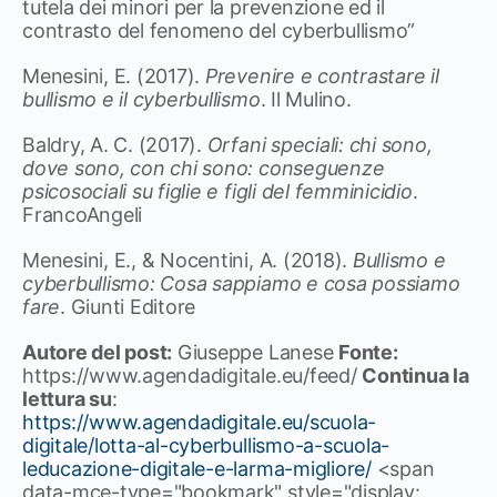
tutela dei minori per la prevenzione ed il
contrasto del fenomeno del cyberbullismo”
Menesini, E. (2017).
Prevenire e contrastare il
bullismo e il cyberbullismo
. Il Mulino.
Baldry, A. C. (2017).
Orfani speciali: chi sono,
dove sono, con chi sono: conseguenze
psicosociali su figlie e figli del femminicidio
.
FrancoAngeli
Menesini, E., & Nocentini, A. (2018).
Bullismo e
cyberbullismo: Cosa sappiamo e cosa possiamo
fare
. Giunti Editore
Autore del post:
Giuseppe Lanese
Fonte:
https://www.agendadigitale.eu/feed/
Continua la
lettura su
:
https://www.agendadigitale.eu/scuola-
digitale/lotta-al-cyberbullismo-a-scuola-
leducazione-digitale-e-larma-migliore/
<span
data-mce-type="bookmark" style="display: