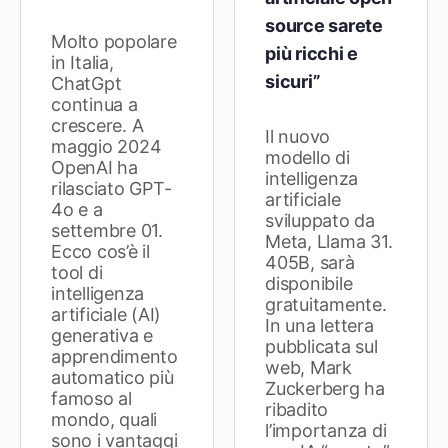
source sarete
Molto popolare
più ricchi e
in Italia,
sicuri”
ChatGpt
continua a
crescere. A
Il nuovo
maggio 2024
modello di
OpenAI ha
intelligenza
rilasciato GPT-
artificiale
4o e a
sviluppato da
settembre 01.
Meta, Llama 31.
Ecco cos’è il
405B, sarà
tool di
disponibile
intelligenza
gratuitamente.
artificiale (AI)
In una lettera
generativa e
pubblicata sul
apprendimento
web, Mark
automatico più
Zuckerberg ha
famoso al
ribadito
mondo, quali
l’importanza di
sono i vantaggi