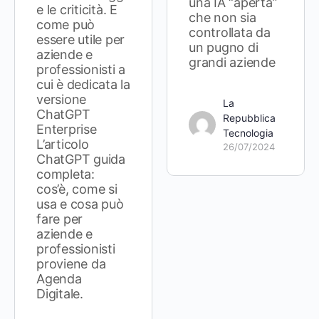
una IA “aperta”
e le criticità. E
che non sia
come può
controllata da
essere utile per
un pugno di
aziende e
grandi aziende
professionisti a
cui è dedicata la
versione
La
ChatGPT
Repubblica
Enterprise
Tecnologia
L’articolo
26/07/2024
ChatGPT guida
completa:
cos’è, come si
usa e cosa può
fare per
aziende e
professionisti
proviene da
Agenda
Digitale.