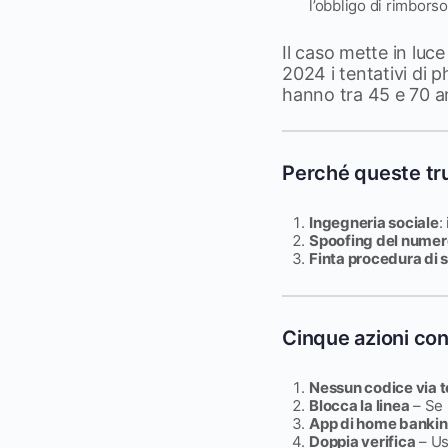
l’obbligo di rimborso
Il caso mette in luc
2024 i tentativi di 
hanno tra 45 e 70 a
Perché queste tr
Ingegneria sociale
:
Spoofing del numer
Finta procedura di 
Cinque azioni con
Nessun codice via t
Blocca la linea
– Se 
App di home banki
Doppia verifica
– Usa