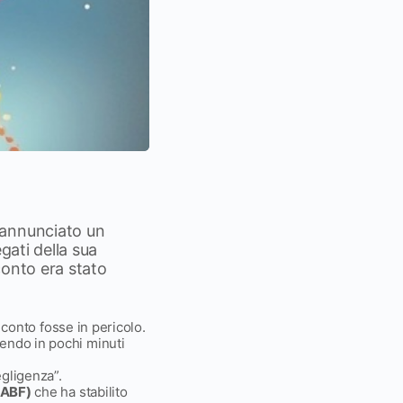
annunciato un
gati della sua
conto era stato
l conto fosse in pericolo.
rendo in pochi minuti
egligenza”.
(ABF)
che ha stabilito