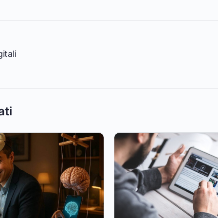
itali
ati