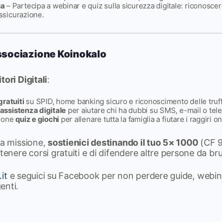
ua
– Partecipa a webinar e quiz sulla sicurezza digitale: riconoscere
assicurazione.
sociazione Koinokalo
tori Digitali
:
gratuiti
su SPID, home banking sicuro e riconoscimento delle truf
i assistenza digitale
per aiutare chi ha dubbi su SMS, e-mail o tel
zione
quiz e giochi
per allenare tutta la famiglia a fiutare i raggiri on
ra missione,
sostienici destinando il tuo 5× 1000
(CF 9
 tenere corsi gratuiti e di difendere altre persone da br
.it
e seguici su Facebook per non perdere guide, webin
enti.