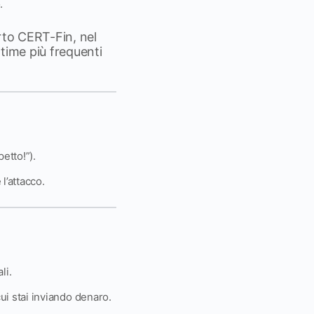
.
rto CERT-Fin, nel
ittime più frequenti
etto!”).
l’attacco.
li.
ui stai inviando denaro.