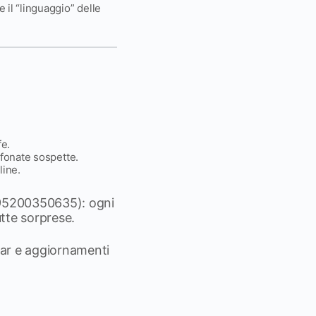
 il “linguaggio” delle
fe.
efonate sospette.
line.
5200350635): ogni
utte sorprese.
ar e aggiornamenti