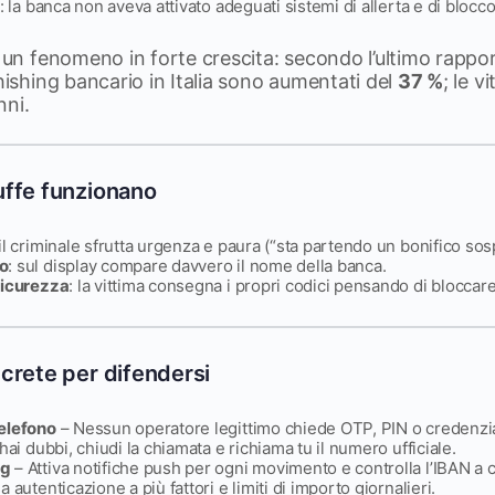
: la banca non aveva attivato adeguati sistemi di allerta e di blocco
e un fenomeno in forte crescita: secondo l’ultimo rappo
phishing bancario in Italia sono aumentati del
37 %
; le v
nni.
uffe funzionano
 il criminale sfrutta urgenza e paura (“sta partendo un bonifico sosp
o
: sul display compare davvero il nome della banca.
sicurezza
: la vittima consegna i propri codici pensando di bloccare 
crete per difendersi
elefono
– Nessun operatore legittimo chiede OTP, PIN o credenzia
hai dubbi, chiudi la chiamata e richiama tu il numero ufficiale.
ng
– Attiva notifiche push per ogni movimento e controlla l’IBAN a c
 autenticazione a più fattori e limiti di importo giornalieri.