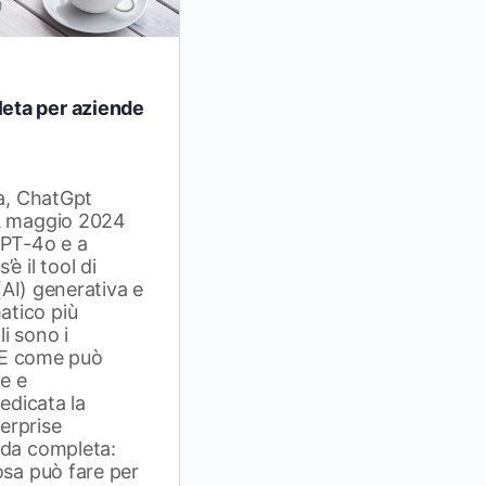
eta per aziende
ia, ChatGpt
 A maggio 2024
GPT-4o e a
è il tool di
 (AI) generativa e
tico più
i sono i
. E come può
de e
dedicata la
erprise
ida completa:
osa può fare per