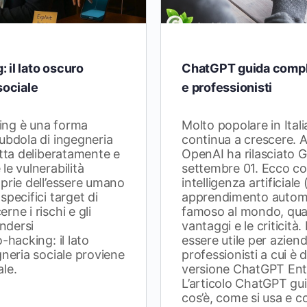
 il lato oscuro
ChatGPT guida compl
sociale
e professionisti
ing è una forma
Molto popolare in Ital
ubdola di ingegneria
continua a crescere.
utta deliberatamente e
OpenAI ha rilasciato 
le vulnerabilità
settembre 01. Ecco cos’
prie dell’essere umano
intelligenza artificiale
pecifici target di
apprendimento automa
ne i rischi e gli
famoso al mondo, qual
endersi
vantaggi e le criticità
-hacking: il lato
essere utile per azien
gneria sociale proviene
professionisti a cui è 
le.
versione ChatGPT Ent
L’articolo ChatGPT gu
cos’è, come si usa e c