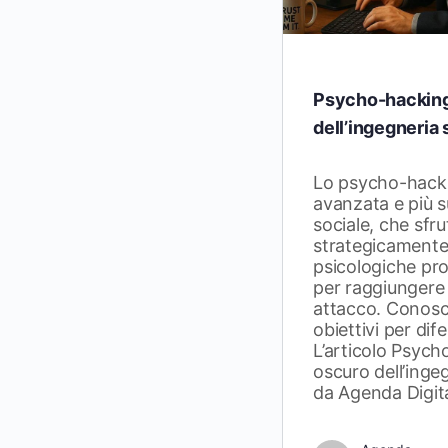
Psycho-hacking:
dell’ingegneria 
Lo psycho-hack
avanzata e più s
sociale, che sfr
strategicamente 
psicologiche pro
per raggiungere s
attacco. Conoscer
obiettivi per dif
L’articolo Psycho
oscuro dell’inge
da Agenda Digita