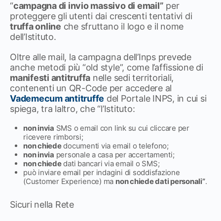
“
campagna di invio massivo di email”
per
proteggere gli utenti dai crescenti tentativi di
truffa online
che sfruttano il logo e il nome
dell’Istituto.
Oltre alle mail, la campagna dell’Inps prevede
anche metodi più “old style”, come l’affissione di
manifesti antitruffa
nelle sedi territoriali,
contenenti un QR-Code per accedere al
Vademecum antitruffe
del Portale INPS, in cui si
spiega, tra laltro, che “l’Istituto:
non invia
SMS o email con link su cui cliccare per
ricevere rimborsi;
non chiede
documenti via email o telefono;
non invia
personale a casa per accertamenti;
non chiede
dati bancari via email o SMS;
può inviare email per indagini di soddisfazione
(Customer Experience) ma
non chiede dati personali”
.
Sicuri nella Rete