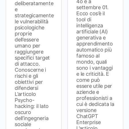
4o e a
deliberatamente
settembre 01.
e
Ecco cos’è il
strategicamente
tool di
le vulnerabilità
intelligenza
psicologiche
artificiale (AI)
proprie
generativa e
dell’essere
apprendimento
umano per
automatico più
raggiungere
famoso al
specifici target
mondo, quali
di attacco.
sono i vantaggi
Conoscerne i
e le criticità. E
rischi e gli
come può
obiettivi per
essere utile per
difendersi
aziende e
L’articolo
professionisti a
Psycho-
cui è dedicata la
hacking: il lato
versione
oscuro
ChatGPT
dell’ingegneria
Enterprise
sociale
L’articolo