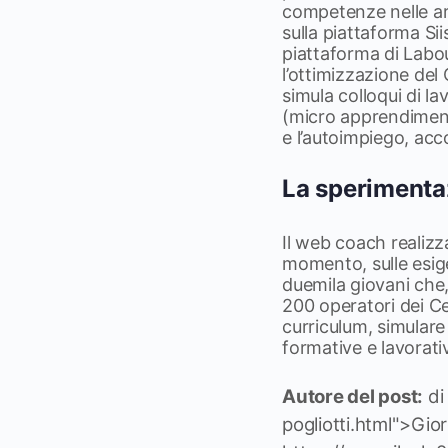
competenze nelle are
sulla piattaforma Sii
piattaforma di Labou
l’ottimizzazione del 
simula colloqui di l
(micro apprendiment
e l’autoimpiego, acc
La sperimenta
Il web coach realizz
momento, sulle esigen
duemila giovani che, 
200 operatori dei Ce
curriculum, simulare
formative e lavorati
Autore del post:
di
pogliotti.html">Gio