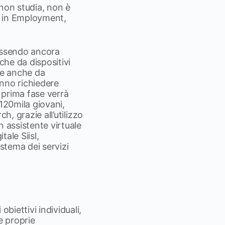
 non studia, non è
t in Employment,
 essendo ancora
che da dispositivi
ce anche da
anno richiedere
a prima fase verrà
120mila giovani,
ch, grazie all’utilizzo
n assistente virtuale
tale Siisl,
istema dei servizi
biettivi individuali,
e proprie