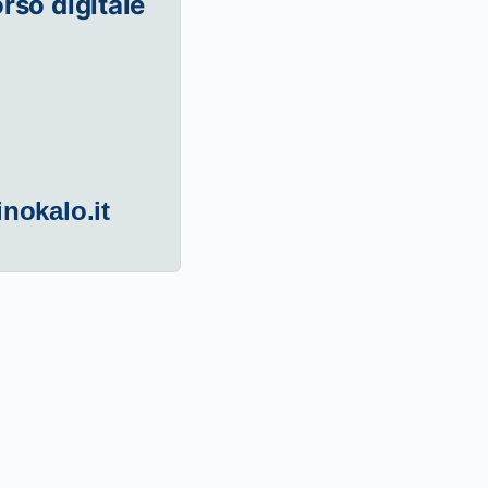
orso digitale
inokalo.it