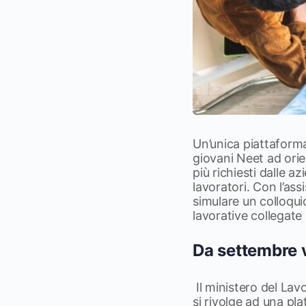
Un’unica piattaforma d
giovani Neet ad orie
più richiesti dalle a
lavoratori. Con l’ass
simulare un colloqui
lavorative collegate
Da settembre v
Il ministero del Lav
si rivolge ad una pla