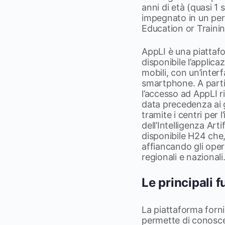
anni di età (quasi 1 
impegnato in un per
Education or Trainin
AppLI è una piattaf
disponibile l’applic
mobili, con un’inter
smartphone. A parti
l’accesso ad AppLI r
data precedenza ai g
tramite i centri per l
dell’Intelligenza Art
disponibile H24 che, 
affiancando gli oper
regionali e nazionali
Le principali f
La piattaforma fornis
permette di conoscer