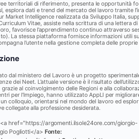
e territoriali di riferimento, presenta le opportunità fo
sl, esplora dati e trend del mercato del lavoro tramite l
r Market Intelligence realizzata da Sviluppo Italia, sup
Curriculum Vitae, assiste nella scrittura di una lettera 
avoro, favorisce l’apprendimento continuo attraverso ses
o). La stessa piattaforma fornisce informazioni utili 
ompagna l’utente nella gestione completa delle proprie
zione
ato dal ministero del Lavoro è un progetto sperimental
ze dei Neet. L’attuale versione è il risultato dell’utilizz
grazie al coinvolgimento delle Regioni e alla collaboraz
ntri per l’Impiego, hanno utilizzato AppLI per migliorare
 un colloquio, orientarsi nel mondo del lavoro ed esplor
ve collegate alla professione desiderata.
 <a href="https://argomenti.ilsole24ore.com/giorgio-
rgio Pogliotti</a>
Fonte: