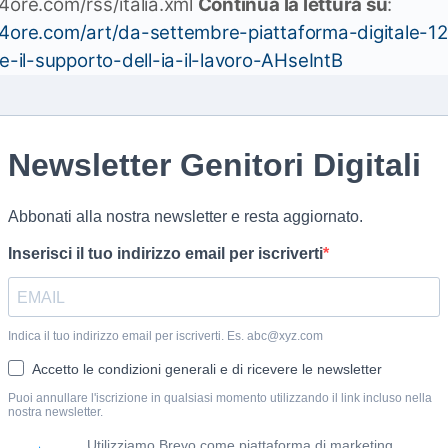
4ore.com/rss/italia.xml
Continua la lettura su
:
24ore.com/art/da-settembre-piattaforma-digitale-12
il-supporto-dell-ia-il-lavoro-AHseIntB