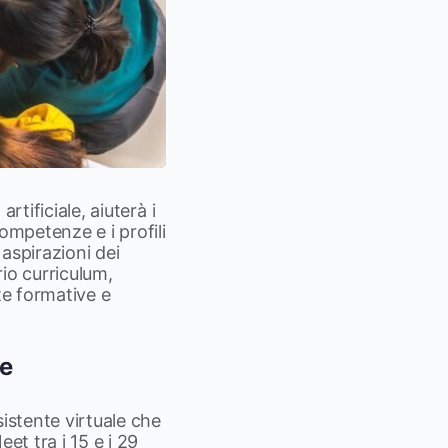
rtificiale, aiuterà i
ompetenze e i profili
 aspirazioni dei
rio curriculum,
te formative e
ne
istente virtuale che
eet tra i 15 e i 29