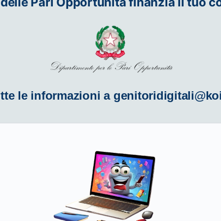
 delle Pari Opportunità finanzia il tuo c
tte le informazioni a
genitoridigitali@ko