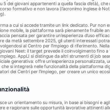
su 5 dei giovani appartenenti a quella fascia d’età), che
corso formativo e non lavora (l’acronimo inglese è No
g).
orma a cui si accede tramite un link dedicato. Pur non
azione mobile, la piattaforma sarà pienamente fruibile an
faccia pensata per garantire un’esperienza d’uso effica
re da metà settembre 2025, gli utenti interessati potr
ivolgendosi al Centro per l’Impiego di riferimento. Nell
iovani Neet: il target prevede il coinvolgimento fino a 
’impiego. AppLI si distingue da altri strumenti di job sear
ificiale generativa: offre un’esperienza personalizzata, u
che si integrerà nelle funzionalità della piattaforma digi
atori dei Centri per l’Impiego, per creare un unico ecos
.
unzionalità
ce un orientamento su misura, in base ai bisogni e agli o
e e ragionare sulle opportunità lavorative attinenti all