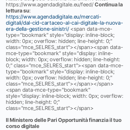
https://www.agendadigitale.eu/feed/
Continua la
lettura su
:
https://www.agendadigitale.eu/mercati-
digitali/dal-cid-cartaceo-al-cai-digitale-la-nuova-
era-della-gestione-sinistri/
<span data-mce-
type="bookmark" style="display: inline-block;
width: 0px; overflow: hidden; line-height: 0;"
class="mce_SELRES_start"> </span><span data-
mce-type="bookmark" style="display: inline-
block; width: 0px; overflow: hidden; line-height:
0;" class="mce_SELRES_start"><span data-mce-
type="bookmark" style="display: inline-block;
width: 0px; overflow: hidden; line-height: 0;"
class="mce_SELRES_start"> </span> </span>
<span data-mce-type="bookmark"
style="display: inline-block; width: 0px; overflow:
hidden; line-height: 0;"
class="mce_SELRES_start"> </span>
Il Ministero delle Pari Opportunità finanzia il tuo
corso digitale