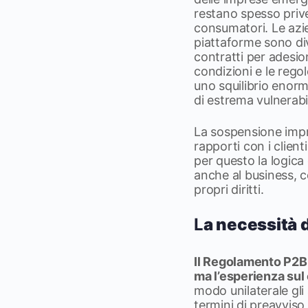
restano spesso prive
consumatori. Le azi
piattaforme sono dive
contratti per adesion
condizioni e le rego
uno squilibrio enorm
di estrema vulnerabil
La sospensione impr
rapporti con i clien
per questo la logica
anche al business, co
propri diritti.
L
a necessità d
Il Regolamento P2B 
ma l’esperienza su
modo unilaterale gli
termini di preavviso