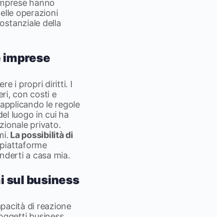
e imprese hanno
elle operazioni
ostanziale della
le imprese
 i propri diritti. I
ri, con costi e
, applicando le regole
del luogo in cui ha
zionale privato.
mi.
La possibilità di
 piattaforme
nderti a casa mia.
i sul business
apacità di reazione
ggetti business,