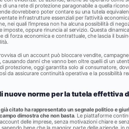
 di una rete di protezione paragonabile a quella ricono
ende dovrebbero poter contare su una tutela equivalen
ntate infrastrutture essenziali per l’attività economica.
e, nei quali l’impresa non ha alcuna possibilità di negoz
le imposte, oppure rinuncia al servizio. Questa dinamic
e di forza economica e contrattuale, che lascia il busi
ità.
ovvisa di un account può bloccare vendite, campagne p
ti, causando danni che vanno ben oltre quelli di un utent
 di protezione, oggi garantita solo al consumatore, do
sì da assicurare continuità operativa e la possibilità rea
i nuove norme per la tutela effettiva 
già citato ha rappresentato un segnale politico e giur
l campo dimostra che non basta
. Le piattaforme contin
 account delle imprese, senza motivazioni chiare e senz
, sapendo bene che la maggior parte delle aziende, in pa