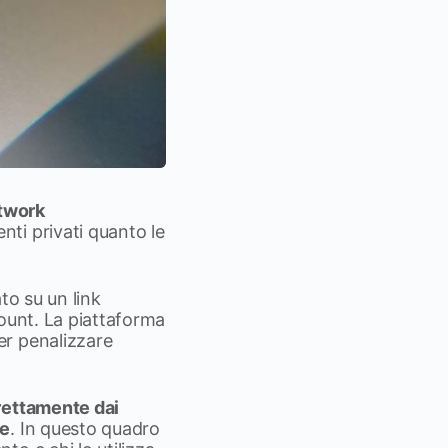
etwork
ti privati quanto le
to su un link
count. La piattaforma
er penalizzare
rettamente dai
te
. In questo quadro