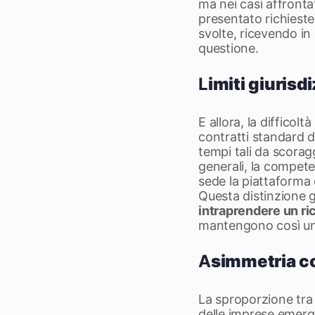
ma nei casi affrontat
presentato richieste
svolte, ricevendo i
questione.
L
imiti giurisd
E allora, la difficol
contratti standard de
tempi tali da scoragg
generali, la competen
sede la piattaforma o
Questa distinzione g
intraprendere un ri
mantengono così una 
A
simmetria co
La sproporzione tra 
delle imprese emerg