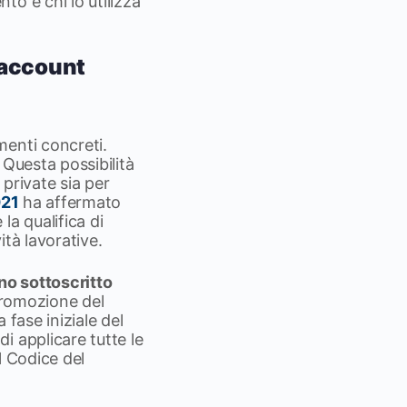
o e chi lo utilizza
’account
menti concreti.
 Questa possibilità
 private sia per
021
ha affermato
la qualifica di
tà lavorative.
no sottoscritto
 promozione del
 fase iniziale del
i applicare tutte le
l Codice del