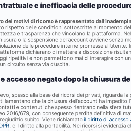
ntrattuale e inefficacia delle procedur
cro dei motivi di ricorso è rappresentato dall’inademp
rispetto delle condizioni sottoscritte al momento dell’
ettezza e trasparenza che vincolano la piattaforma. Nell
hiusura o la sospensione dell’account avviene senza mo
violazione delle procedure interne promesse all’utente. I
iattaforme dichiarano di mettere a disposizione risultan
ggi ripetitivi e non permettono mai di interagire con u
 un circuito senza via d’uscita.
i e accesso negato dopo la chiusura de
lievo, spesso alla base dei ricorsi dei privati, riguarda la
nti lamentano che la chiusura dell’account ha impedito l
ontatti e contenuti che spesso rientrano nella sfera tut
 2016/679, con conseguente perdita definitiva di mater
egiudizio subito. Viene richiamato
il diritto di accesso 
 GDPR
, e il diritto alla portabilità. Nei ricorsi si evidenzia