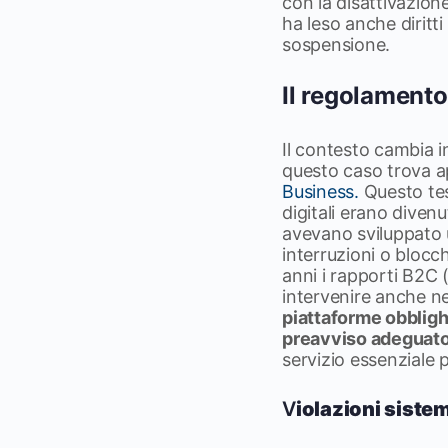
con la disattivazione
ha leso anche diritt
sospensione.
Il regolamento
Il contesto cambia i
questo caso trova ap
Business.
Questo tes
digitali erano diven
avevano sviluppato 
interruzioni o blocc
anni i rapporti B2C
intervenire anche n
piattaforme obbligh
preavviso adeguat
servizio essenziale pe
V
iolazioni sist