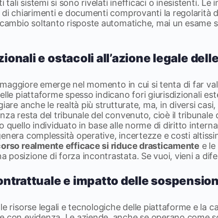
i tali sistemi si sono rivelati inefficaci o inesistenti. L
 di chiarimenti e documenti comprovanti la regolarità d
n cambio soltanto risposte automatiche, mai un esame s
izionali e ostacoli all’azione legale del
tà maggiore emerge nel momento in cui si tenta di far valere
lle piattaforme spesso indicano fori giurisdizionali este
iare anche le realtà più strutturate, ma, in diversi casi
za resta del tribunale del convenuto, cioè il tribunale 
 quello individuato in base alle norme di diritto interna
enera complessità operative, incertezze e costi altissi
corso realmente efficace si riduce drasticamente
e le
posizione di forza incontrastata. Se vuoi, vieni a dife
ntrattuale e impatto delle sospension
le risorse legali e tecnologiche delle piattaforme e la c
e con evidenza. Le aziende, anche se operano come so