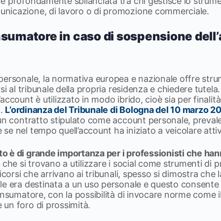
 profondamente sbilanciata tra chi gestisce lo strument
nicazione, di lavoro o di promozione commerciale.
nsumatore in caso di sospensione dell
personale, la normativa europea e nazionale offre stru
si al tribunale della propria residenza e chiedere tutela.
ccount è utilizzato in modo ibrido, cioè sia per finalità
i.
L’ordinanza del Tribunale di Bologna del 10 marzo 2
un contratto stipulato come account personale, prevale 
e nel tempo quell’account ha iniziato a veicolare attivi
 è di grande importanza per i professionisti che han
 che si trovano a utilizzare i social come strumenti di
icorsi che arrivano ai tribunali, spesso si dimostra che la
e era destinata a un uso personale e questo consente d
onsumatore, con la possibilità di invocare norme come i
un foro di prossimità.