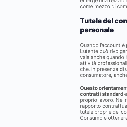
emerge una relazione
come mezzo di comu
T
utela del co
personale
Quando l’account è 
L’utente può rivolger
vale anche quando l’a
attività professional
che, in presenza di 
consumatore, anche s
Questo orientamento
contratti standard
e
proprio lavoro. Nei r
rapporto contrattual
tutele proprie del c
Consumo e ottenere 