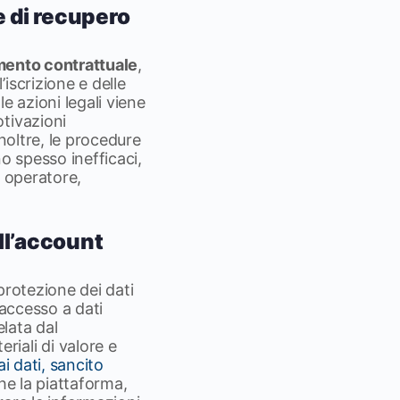
e di recupero
imento contrattuale
,
iscrizione e delle
e azioni legali viene
tivazioni
noltre, le procedure
o spesso inefficaci,
n operatore,
ll’account
 protezione dei dati
’accesso a dati
elata dal
iali di valore e
ai dati, sancito
 che la piattaforma,