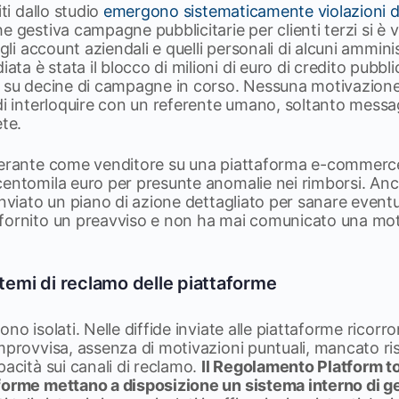
ti dallo studio
emergono sistematicamente violazioni d
e gestiva campagne pubblicitarie per clienti terzi si è 
 gli account aziendali e quelli personali di alcuni amminis
 è stata il blocco di milioni di euro di credito pubblici
a su decine di campagne in corso. Nessuna motivazione 
di interloquire con un referente umano, soltanto messag
ete.
perante come venditore su una piattaforma e-commerce
centomila euro per presunte anomalie nei rimborsi. Anc
nviato un piano di azione dettagliato per sanare eventual
fornito un preavviso e non ha mai comunicato una mot
stemi di reclamo delle piattaforme
no isolati. Nelle diffide inviate alle piattaforme ricorr
mprovvisa, assenza di motivazioni puntuali, mancato ris
pacità sui canali di reclamo.
Il Regolamento Platform t
forme mettano a disposizione un sistema interno di ge