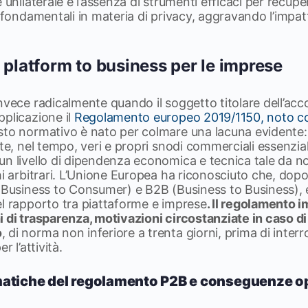
 unilaterale e l’assenza di strumenti efficaci per recupe
i fondamentali in materia di privacy, aggravando l’impat
 platform to business per le imprese
nvece radicalmente quando il soggetto titolare dell’acc
plicazione il
Regolamento europeo 2019/1150, noto c
to normativo è nato per colmare una lacuna evidente: 
ute, nel tempo, veri e propri snodi commerciali essenzia
un livello di dipendenza economica e tecnica tale da n
hi arbitrari. L’Unione Europea ha riconosciuto che, dop
 (Business to Consumer) e B2B (Business to Business), 
el rapporto tra piattaforme e imprese
. Il regolamento 
i di trasparenza, motivazioni circostanziate in caso d
o
, di norma non inferiore a trenta giorni, prima di inter
r l’attività.
ematiche del regolamento P2B e conseguenze o