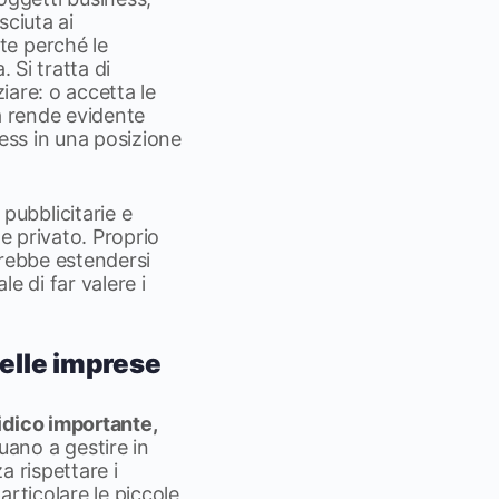
sciuta ai
te perché le
 Si tratta di
iare: o accetta le
a rende evidente
ness in una posizione
ubblicitarie e
e privato. Proprio
vrebbe estendersi
le di far valere i
delle imprese
idico importante,
uano a gestire in
a rispettare i
rticolare le piccole