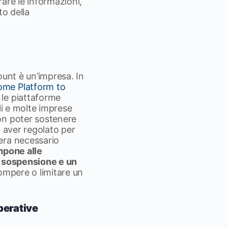
rare le informazioni,
to della
ount è un’impresa. In
ome Platform to
le piattaforme
li e molte imprese
on poter sostenere
o aver regolato per
era necessario
impone alle
i sospensione e un
rompere o limitare un
perative