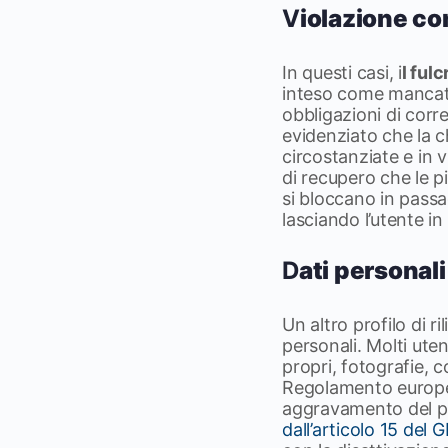
V
iolazione co
In questi casi, i
l ful
inteso come mancato 
obbligazioni di corr
evidenziato che la c
circostanziate e in 
di recupero che le p
si bloccano in passa
lasciando l’utente in
D
ati personal
Un altro profilo di ri
personali. Molti ute
propri, fotografie, c
Regolamento europeo
aggravamento del pr
dall’articolo 15 del