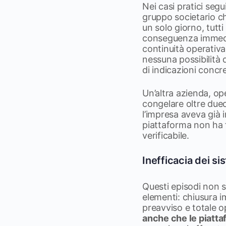
Nei casi pratici segui
gruppo societario ch
un solo giorno, tutti
conseguenza immediata
continuità operativ
nessuna possibilità 
di indicazioni concr
Un’altra azienda, o
congelare oltre due
l’impresa aveva già i
piattaforma non ha 
verificabile.
Inefficacia dei si
Questi episodi non so
elementi: chiusura i
preavviso e totale o
anche che le piatta