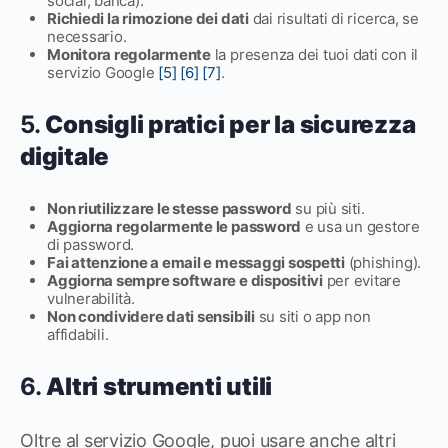
social, banca).
Richiedi la rimozione dei dati
dai risultati di ricerca, se
necessario.
Monitora regolarmente
la presenza dei tuoi dati con il
servizio Google
[5]
[6]
[7]
.
5.
Consigli pratici per la sicurezza
digitale
Non riutilizzare le stesse password
su più siti.
Aggiorna regolarmente le password
e usa un gestore
di password.
Fai attenzione a email e messaggi sospetti
(phishing).
Aggiorna sempre software e dispositivi
per evitare
vulnerabilità.
Non condividere dati sensibili
su siti o app non
affidabili.
6.
Altri strumenti utili
Oltre al servizio Google, puoi usare anche altri