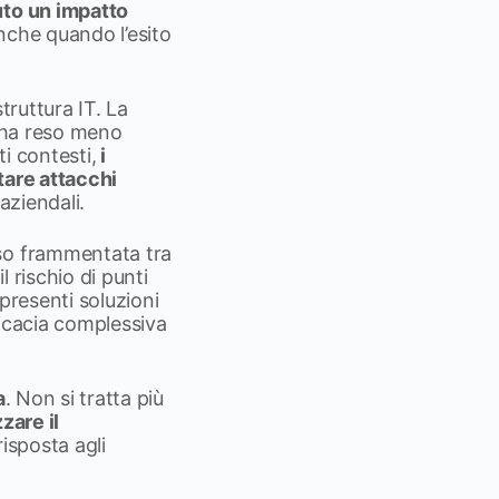
uto un impatto
nche quando l’esito
truttura IT. La
a ha reso meno
ti contesti,
i
ttare attacchi
 aziendali.
sso frammentata tra
l rischio di punti
presenti soluzioni
fficacia complessiva
a
. Non si tratta più
zare il
risposta agli