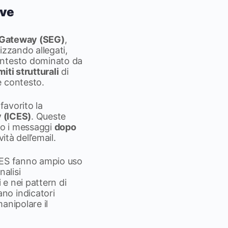
ive
 Gateway (SEG)
,
izzando allegati,
contesto dominato da
imiti strutturali
di
e contesto.
favorito la
y (ICES)
. Queste
ndo i messaggi
dopo
ità dell’email.
ICES fanno ampio uso
nalisi
e nei pattern di
no indicatori
manipolare il