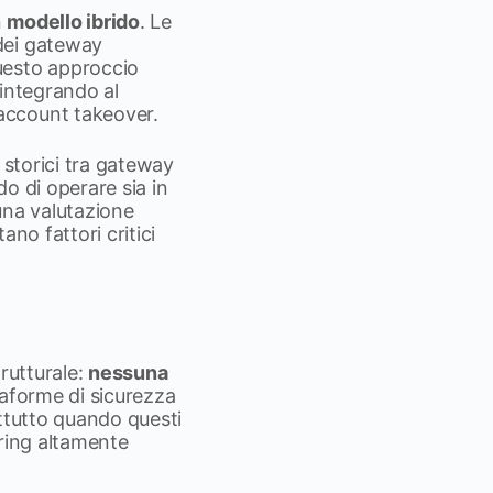
n
modello ibrido
. Le
dei gateway
uesto approccio
 integrando al
account takeover.
 storici tra gateway
do di operare sia in
 una valutazione
ano fattori critici
rutturale:
nessuna
taforme di sicurezza
attutto quando questi
ering altamente