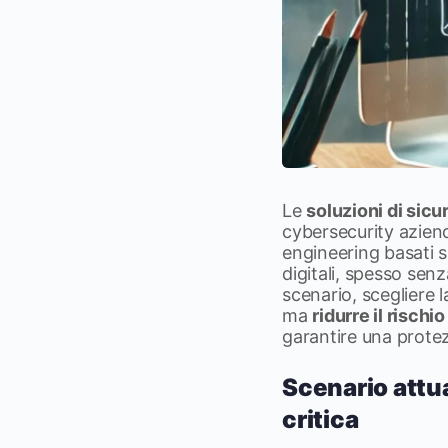
Le
soluzioni di sicu
cybersecurity aziend
engineering basati su
digitali, spesso senz
scenario, scegliere l
ma
ridurre il rischi
garantire una protez
Scenario attua
critica