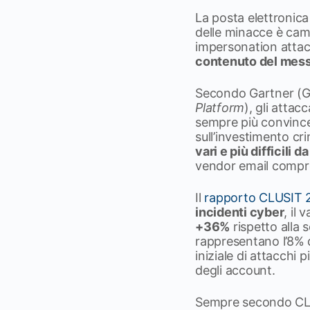
La posta elettronica 
delle minacce è cam
impersonation attack
contenuto del mes
Secondo Gartner (G
Platform
), gli atta
sempre più convincen
sull’investimento cr
vari e più difficili
vendor email compro
Il
rapporto CLUSIT 
incidenti cyber
, il
+36%
rispetto alla 
rappresentano l’8% d
iniziale di attacchi
degli account.
Sempre secondo CLUS