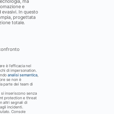
 tecnologia, ma
utomazione e
 evasivi. In questo
 ampia, progettata
zione totale.
 confronto
re è l’efficacia nel
cchi di impersonation.
tando
analisi semantica
,
lore se non è
da parte dei team di
 si inseriscono senza
nt protection e threat
altri segnali di
gli incidenti.
lutato. Console