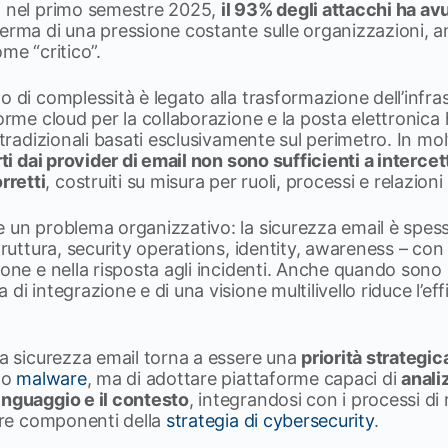
: nel primo semestre 2025,
il 93% degli attacchi ha av
ferma di una pressione costante sulle organizzazioni, a
me “critico”.
o di complessità è legato alla trasformazione dell’infras
forme cloud per la collaborazione e la posta elettronic
 tradizionali basati esclusivamente sul perimetro. In mol
rti dai provider di email non sono sufficienti a interce
retti
, costruiti su misura per ruoli, processi e relazioni
e un problema organizzativo: la sicurezza email è spe
truttura, security operations, identity, awareness – con i
ione e nella risposta agli incidenti. Anche quando sono 
di integrazione e di una visione multilivello riduce l’e
la sicurezza email torna a essere una
priorità strategic
m o
malware
, ma di adottare piattaforme capaci di
analiz
inguaggio e il contesto
, integrandosi con i processi di 
ltre componenti della
strategia di cybersecurity
.