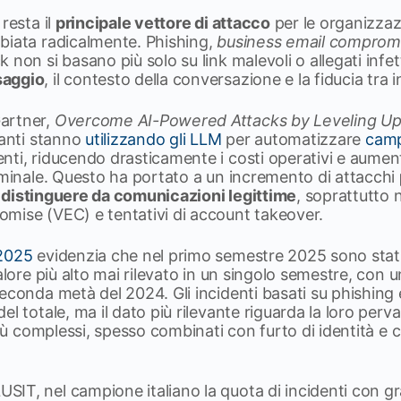
resta il
principale vettore di attacco
per le organizzaz
biata radicalmente. Phishing,
business email comprom
 non si basano più solo su link malevoli o allegati infet
saggio
, il contesto della conversazione e la fiducia tra i
artner,
Overcome AI-Powered Attacks by Leveling Up 
ccanti stanno
utilizzando gli LLM
per automatizzare
camp
ti, riducendo drasticamente i costi operativi e aument
iminale. Questo ha portato a un incremento di attacchi
 da distinguere da comunicazioni legittime
, soprattutto n
mise (VEC) e tentativi di account takeover.
2025
evidenzia che nel primo semestre 2025 sono stati
 valore più alto mai rilevato in un singolo semestre, con 
seconda metà del 2024. Gli incidenti basati su phishing 
el totale, ma il dato più rilevante riguarda la loro perv
 più complessi, spesso combinati con furto di identità 
IT, nel campione italiano la quota di incidenti con gr