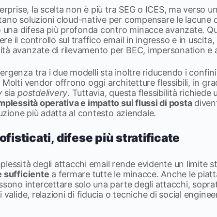
terprise, la scelta non è più tra SEG o ICES, ma verso u
tano soluzioni cloud-native per compensare le lacune 
do una difesa più profonda contro minacce avanzate. Q
 il controllo sul traffico email in ingresso e in uscita,
tà avanzate di rilevamento per BEC, impersonation e 
rgenza tra i due modelli sta inoltre riducendo i confini
Molti vendor offrono oggi architetture flessibili, in gra
y
sia
postdelivery
. Tuttavia, questa flessibilità richiede
mplessità operativa e impatto sui flussi di posta
divent
luzione più adatta al contesto aziendale.
fisticati, difese più stratificate
lessità degli attacchi email rende evidente un limite st
è sufficiente
a fermare tutte le minacce. Anche le piat
ssono intercettare solo una parte degli attacchi, sopr
 valide, relazioni di fiducia o tecniche di social engine