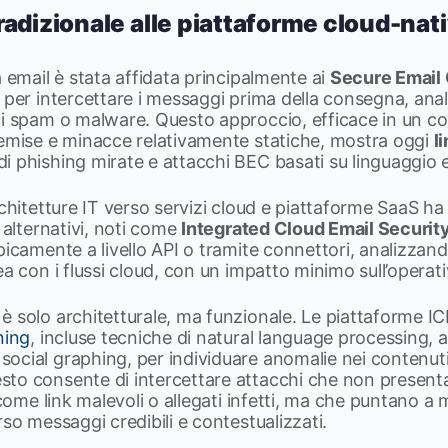
radizionale alle piattaforme cloud-nat
a email è stata affidata principalmente ai
Secure Email
 per intercettare i messaggi prima della consegna, anal
di spam o malware. Questo approccio, efficace in un 
remise e minacce relativamente statiche, mostra oggi
l
i phishing mirate e attacchi BEC basati su linguaggio 
rchitetture IT verso servizi cloud e piattaforme SaaS ha 
 alternativi, noti come
Integrated Cloud Email Securit
picamente a livello API o tramite connettori, analizza
ea con i flussi cloud, con un impatto minimo sull’operativ
è solo architetturale, ma funzionale. Le piattaforme 
ning
, incluse tecniche di natural language processing, a
cial graphing, per individuare anomalie nei contenuti 
to consente di intercettare attacchi che non presenta
 come link malevoli o allegati infetti, ma che puntano a 
rso messaggi credibili e contestualizzati.