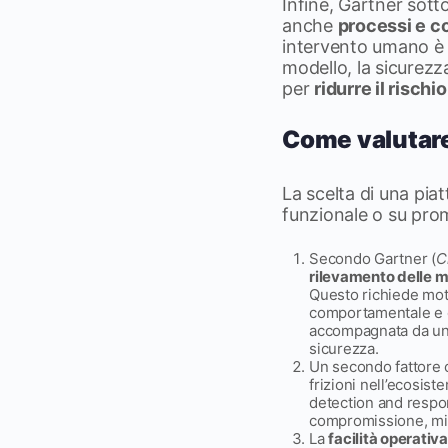
Infine, Gartner sott
anche
processi e 
intervento umano è 
modello, la sicurezz
per
ridurre il risch
Come valutare
La scelta di una pia
funzionale o su prom
Secondo Gartner (
C
rilevamento delle 
Questo richiede motor
comportamentale e co
accompagnata da una 
sicurezza.
Un secondo fattore cr
frizioni nell’ecosist
detection and respon
compromissione, migl
La
facilità operativa