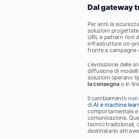
Dal gateway t
Per anni la sicurezz
soluzioni progettate
URL e pattern noti 
infrastrutture on-p
fronte a campagne d
L’evoluzione delle a
diffusione di modelli
soluzioni operano ti
la consegna
o in lin
Il cambiamento non 
di
AI e machine lear
comportamentale e so
comunicazione. Ques
tecnici tradizionali,
destinatario attrave