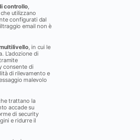
i controllo
,
 che utilizzano
te configurati dal
iltraggio email non è
multilivello
, in cui le
a. L’adozione di
tramite
ty consente di
lità di rilevamento e
messaggio malevolo
che trattano la
anto accade su
orme di security
ini e ridurre il