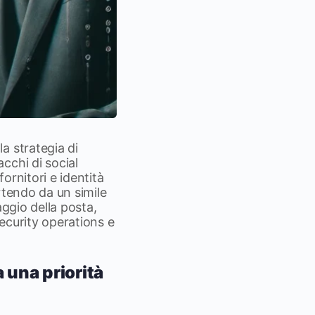
a strategia di
cchi di social
ornitori e identità
artendo da un simile
aggio della posta,
security operations e
 una priorità