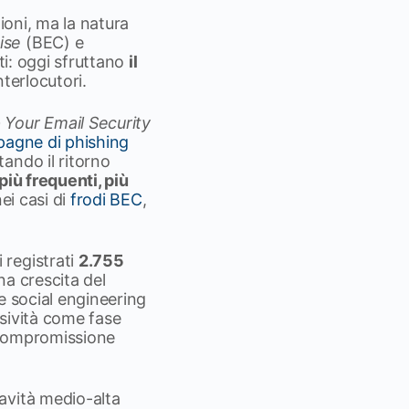
ioni, ma la natura
ise
(BEC) e
ti: oggi sfruttano
il
nterlocutori.
Your Email Security
agne di phishing
ando il ritorno
più frequenti, più
ei casi di
frodi BEC
,
 registrati
2.755
una crescita del
e social engineering
asività come fase
e compromissione
avità medio-alta