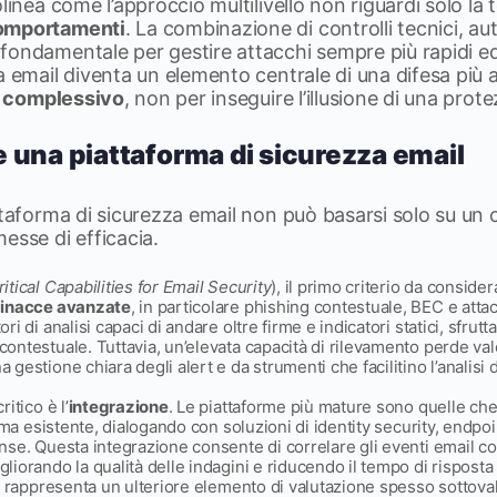
olinea come l’approccio multilivello non riguardi solo la
comportamenti
. La combinazione di controlli tecnici, a
fondamentale per gestire attacchi sempre più rapidi ed
a email diventa un elemento centrale di una difesa più
io complessivo
, non per inseguire l’illusione di una prote
 una piattaforma di sicurezza email
ttaforma di sicurezza email non può basarsi solo su un
esse di efficacia.
ritical Capabilities for Email Security
), il primo criterio da considera
minacce avanzate
, in particolare phishing contestuale, BEC e atta
i di analisi capaci di andare oltre firme e indicatori statici, sfrut
ntestuale. Tuttavia, un’elevata capacità di rilevamento perde va
gestione chiara degli alert e da strumenti che facilitino l’analisi 
itico è l’
integrazione
. Le piattaforme più mature sono quelle che
ema esistente, dialogando con soluzioni di identity security, endpoi
se. Questa integrazione consente di correlare gli eventi email con 
iorando la qualità delle indagini e riducendo il tempo di risposta a
rappresenta un ulteriore elemento di valutazione spesso sottova