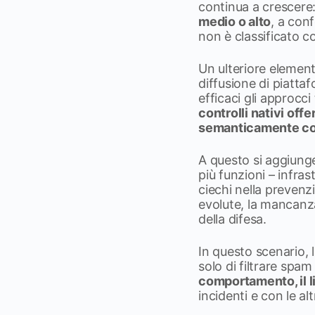
continua a crescere
medio o alto
, a con
non è classificato co
Un ulteriore element
diffusione di piatta
efficaci gli approcci
controlli nativi offe
semanticamente cor
A questo si aggiung
più funzioni – infras
ciechi nella prevenz
evolute, la mancanza 
della difesa.
In questo scenario, 
solo di filtrare spa
comportamento, il l
incidenti e con le a