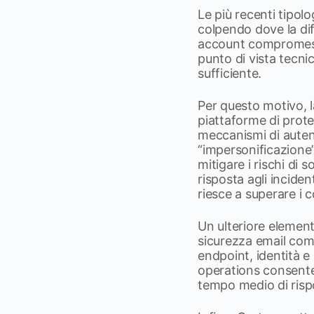
Le più recenti tipol
colpendo dove la dif
account compromessi
punto di vista tecnic
sufficiente.
Per questo motivo, l
piattaforme di protez
meccanismi di autent
“impersonificazione”
mitigare i rischi di 
risposta agli incid
riesce a superare i con
Un ulteriore element
sicurezza email come
endpoint, identità e
operations consente d
tempo medio di rispo