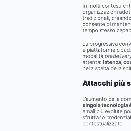
In molti contesti en
organizzazioni adot
tradizionali, crean
consente di mantenere
tempo stesso capaci
La progressiva conve
e piattaforme cloud. 
modalità
predeliver
attenta:
latenza, co
nella scelta della so
Attacchi più so
L’aumento della comp
singola tecnologia 
email più evolute po
sfruttano credenziali
contestualizzate.