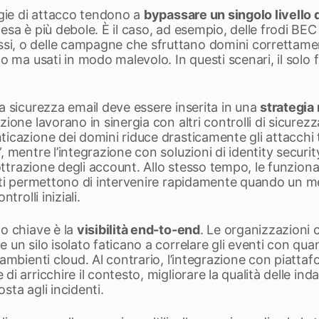
ogie di attacco tendono a
bypassare un singolo livello d
esa è più debole. È il caso, ad esempio, delle frodi BEC
, o delle campagne che sfruttano domini correttamen
o ma usati in modo malevolo. In questi scenari, il solo f
a sicurezza email deve essere inserita in una
strategia 
ione lavorano in sinergia con altri controlli di sicurezz
icazione dei domini riduce drasticamente gli attacchi 
, mentre l’integrazione con soluzioni di identity securi
sottrazione degli account. Allo stesso tempo, le funziona
enti permettono di intervenire rapidamente quando un 
trolli iniziali.
o chiave è la
visibilità end-to-end
. Le organizzazioni 
 un silo isolato faticano a correlare gli eventi con qu
 ambienti cloud. Al contrario, l’integrazione con piattaf
i arricchire il contesto, migliorare la qualità delle indag
sta agli incidenti.