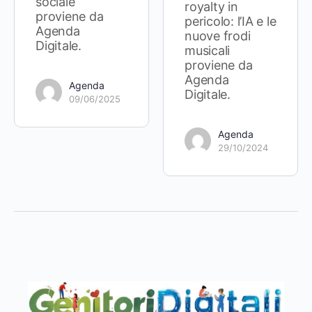
sociale
royalty in
proviene da
pericolo: l’IA e le
Agenda
nuove frodi
Digitale.
musicali
proviene da
Agenda
Agenda
Digitale.
09/06/2025
Agenda
29/10/2024