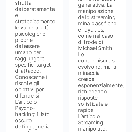
sfrutta
generativa. La
deliberatamente
manipolazione
e
dello streaming
strategicamente
mina classifiche
le vulnerabilità
e royalties,
psicologiche
come nel caso
proprie
di frode di
dell’essere
Michael Smith.
umano per
Le
raggiungere
contromisure si
specifici target
evolvono, ma la
di attacco.
minaccia
Conoscerne i
cresce
rischi e gli
esponenzialmente,
obiettivi per
richiedendo
difendersi
risposte
L’articolo
sofisticate e
Psycho-
rapide
hacking: il lato
L’articolo
oscuro
Streaming
dell’ingegneria
manipolato,