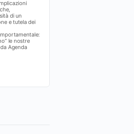
mplicazioni
iche,
ità di un
one e tutela dei
comportamentale:
no” le nostre
e da Agenda