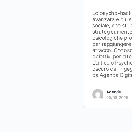
Lo psycho-hack
avanzata e più s
sociale, che sfr
strategicamente 
psicologiche pro
per raggiungere s
attacco. Conoscer
obiettivi per dif
L’articolo Psycho
oscuro dell’inge
da Agenda Digita
Agenda
09/06/2025