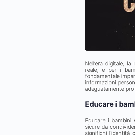
Nell’era digitale, l
reale, e per i ba
fondamentale imparar
informazioni person
adeguatamente prot
Educare i bamb
Educare i bambini s
sicure da condivider
significhi l’identit