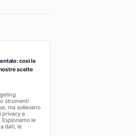
ntale: così le
 nostre scelte
rgeting
o strumenti
ese, ma sollevano
i privacy e
 Esploriamo le
 dati, le