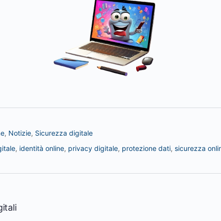
ne
,
Notizie
,
Sicurezza digitale
itale
,
identità online
,
privacy digitale
,
protezione dati
,
sicurezza onli
itali