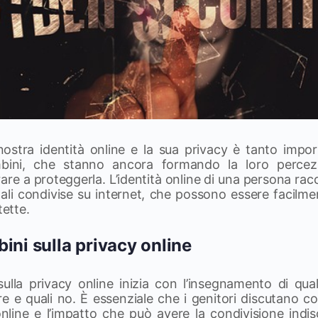
a nostra identità online e la sua privacy è tanto imp
mbini, che stanno ancora formando la loro perce
e a proteggerla. L’identità online di una persona racchi
ali condivise su internet, che possono essere facilme
ette.
ini sulla privacy online
ulla privacy online inizia con l’insegnamento di qua
e e quali no. È essenziale che i genitori discutano con
à online e l’impatto che può avere la condivisione indis