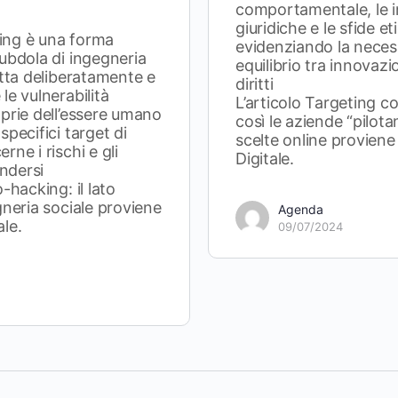
comportamentale, le i
giuridiche e le sfide et
ing è una forma
evidenziando la necess
ubdola di ingegneria
equilibrio tra innovazi
utta deliberatamente e
diritti
le vulnerabilità
L’articolo Targeting 
prie dell’essere umano
così le aziende “pilota
pecifici target di
scelte online provien
ne i rischi e gli
Digitale.
endersi
-hacking: il lato
gneria sociale proviene
Agenda
le.
09/07/2024