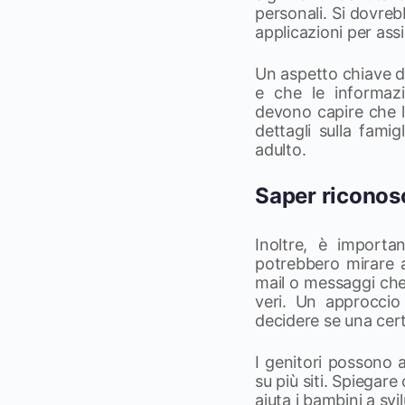
personali. Si dovreb
applicazioni per assi
Un aspetto chiave di
e che le informazi
devono capire che le
dettagli sulla fami
adulto.
Saper riconosc
Inoltre, è importa
potrebbero mirare a
mail o messaggi che
veri. Un approccio
decidere se una cert
I genitori possono a
su più siti. Spiegar
aiuta i bambini a sv