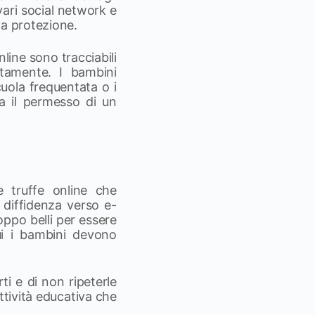
vari social network e
la protezione.
line sono tracciabili
itamente. I bambini
cuola frequentata o i
za il permesso di un
e truffe online che
 diffidenza verso e-
ppo belli per essere
ui i bambini devono
ti e di non ripeterle
ttività educativa che