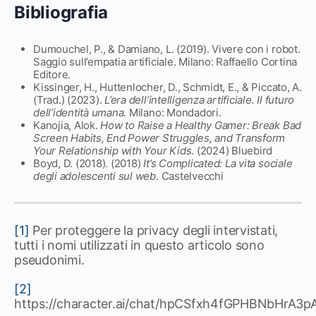
Bibliografia
Dumouchel, P., & Damiano, L. (2019). Vivere con i robot.
Saggio sull’empatia artificiale. Milano: Raffaello Cortina
Editore.
Kissinger, H., Huttenlocher, D., Schmidt, E., & Piccato, A.
(Trad.) (2023).
L’era dell’intelligenza artificiale. Il futuro
dell’identità umana
. Milano: Mondadori.
Kanojia, Alok.
How to Raise a Healthy Gamer: Break Bad
Screen Habits, End Power Struggles, and Transform
Your Relationship with Your Kids
. (2024) Bluebird
Boyd, D. (2018). (2018)
It’s Complicated: La vita sociale
degli adolescenti sul web
. Castelvecchi
[1]
Per proteggere la privacy degli intervistati,
tutti i nomi utilizzati in questo articolo sono
pseudonimi.
[2]
https://character.ai/chat/hpCSfxh4fGPHBNbHrA