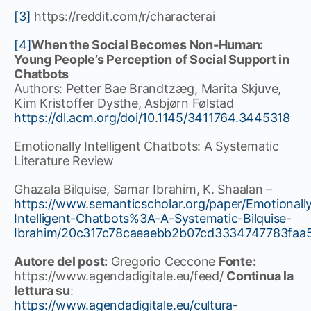
[3]
https://reddit.com/r/characterai
[4]
When the Social Becomes Non-Human:
Young People’s Perception of Social Support in
Chatbots
Authors: Petter Bae Brandtzæg, Marita Skjuve,
Kim Kristoffer Dysthe, Asbjørn Følstad
https://dl.acm.org/doi/10.1145/3411764.3445318
Emotionally Intelligent Chatbots: A Systematic
Literature Review
Ghazala Bilquise, Samar Ibrahim, K. Shaalan –
https://www.semanticscholar.org/paper/Emotionall
Intelligent-Chatbots%3A-A-Systematic-Bilquise-
Ibrahim/20c317c78caeaebb2b07cd3334747783faa
Autore del post:
Gregorio Ceccone
Fonte:
https://www.agendadigitale.eu/feed/
Continua la
lettura su
:
https://www.agendadigitale.eu/cultura-