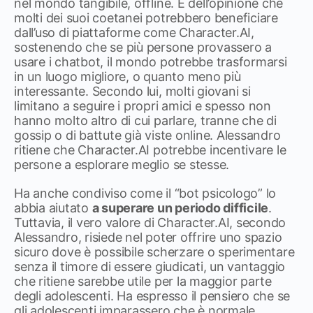
nel mondo tangibile, offline. È dell’opinione che
molti dei suoi coetanei potrebbero beneficiare
dall’uso di piattaforme come Character.AI,
sostenendo che se più persone provassero a
usare i chatbot, il mondo potrebbe trasformarsi
in un luogo migliore, o quanto meno più
interessante. Secondo lui, molti giovani si
limitano a seguire i propri amici e spesso non
hanno molto altro di cui parlare, tranne che di
gossip o di battute già viste online. Alessandro
ritiene che Character.AI potrebbe incentivare le
persone a esplorare meglio se stesse.
Ha anche condiviso come il “bot psicologo” lo
abbia aiutato
a superare un periodo difficile
.
Tuttavia, il vero valore di Character.AI, secondo
Alessandro, risiede nel poter offrire uno spazio
sicuro dove è possibile scherzare o sperimentare
senza il timore di essere giudicati, un vantaggio
che ritiene sarebbe utile per la maggior parte
degli adolescenti. Ha espresso il pensiero che se
gli adolescenti imparassero che è normale