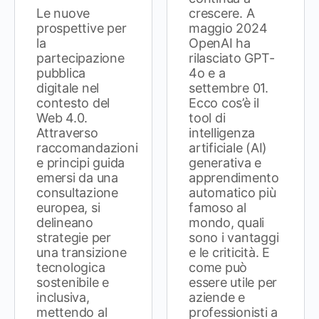
Le nuove
crescere. A
prospettive per
maggio 2024
la
OpenAI ha
partecipazione
rilasciato GPT-
pubblica
4o e a
digitale nel
settembre 01.
contesto del
Ecco cos’è il
Web 4.0.
tool di
Attraverso
intelligenza
raccomandazioni
artificiale (AI)
e principi guida
generativa e
emersi da una
apprendimento
consultazione
automatico più
europea, si
famoso al
delineano
mondo, quali
strategie per
sono i vantaggi
una transizione
e le criticità. E
tecnologica
come può
sostenibile e
essere utile per
inclusiva,
aziende e
mettendo al
professionisti a