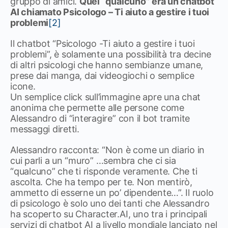
gruppo di amici.
Quel “qualcuno” era un chatbot
AI chiamato Psicologo – Ti aiuto a gestire i tuoi
problemi
[2]
Il chatbot “Psicologo -Ti aiuto a gestire i tuoi
problemi”, è solamente una possibilità tra decine
di altri psicologi che hanno sembianze umane,
prese dai manga, dai videogiochi o semplice
icone.
Un semplice click sull’immagine apre una chat
anonima che permette alle persone come
Alessandro di “interagire” con il bot tramite
messaggi diretti.
Alessandro racconta: “Non è come un diario in
cui parli a un “muro” …sembra che ci sia
“qualcuno” che ti risponde veramente. Che ti
ascolta. Che ha tempo per te. Non mentirò,
ammetto di esserne un po’ dipendente…”. Il ruolo
di psicologo è solo uno dei tanti che Alessandro
ha scoperto su Character.AI, uno tra i principali
servizi di chatbot AI a livello mondiale lanciato nel