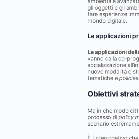
ambientale avanzata,
gli oggetti e gli amb
fare esperienze imme
mondo digitale.
Le applicazioni p
Le applicazioni del
vanno dalla co-proge
socializzazione all’i
nuove modalità e str
tematiche e
policies
Obiettivi stra
Ma in che modo citta
processo di
policy 
scenario estremame
È l’interrogativo c