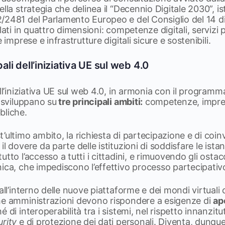
lla strategia che delinea il “Decennio Digitale 2030”, ist
/2481 del Parlamento Europeo e del Consiglio del 14 d
lati in quattro dimensioni: competenze digitali, servizi pu
 imprese e infrastrutture digitali sicure e sostenibili.
pali dell’iniziativa UE sul web 4.0
ll’iniziativa UE sul web 4.0, in armonia con il programma
i sviluppano su
tre principali ambiti:
competenze, impre
bliche.
’ultimo ambito, la richiesta di partecipazione e di coi
il dovere da parte delle istituzioni di soddisfare le is
tto l’accesso a tutti i cittadini, e rimuovendo gli ostaco
ica, che impediscono l’effettivo processo partecipativo
all’interno delle nuove piattaforme e dei mondi virtuali
he amministrazioni devono rispondere a esigenze di
ap
é di interoperabilità tra i sistemi, nel rispetto innanzit
urity
e di protezione dei dati personali. Diventa, dunqu