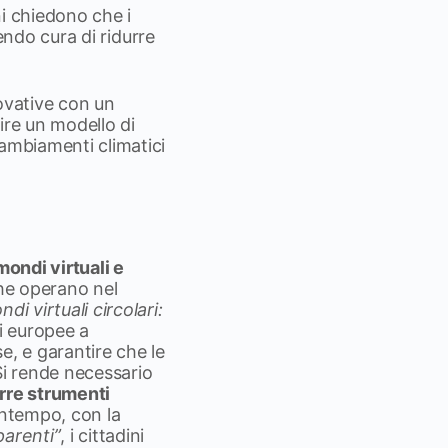
ni chiedono che i
avendo cura di ridurre
novative con un
ire un modello di
cambiamenti climatici
ondi virtuali e
che operano nel
di virtuali circolari:
oni europee a
e, e garantire che le
Si rende necessario
urre strumenti
ontempo, con la
parenti”
, i cittadini