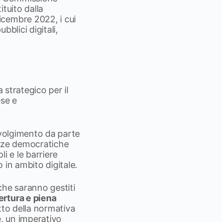
ituito dalla
icembre 2022, i cui
bblici digitali,
 strategico per il
se e
nvolgimento da parte
tanze democratiche
li e le barriere
 in ambito digitale.
 che saranno gestiti
ertura e piena
utto della normativa
e, un imperativo