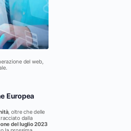
enerazione del web,
le.
ne Europea
nità
, oltre che delle
racciato dalla
one del luglio 2023
rso la prossima