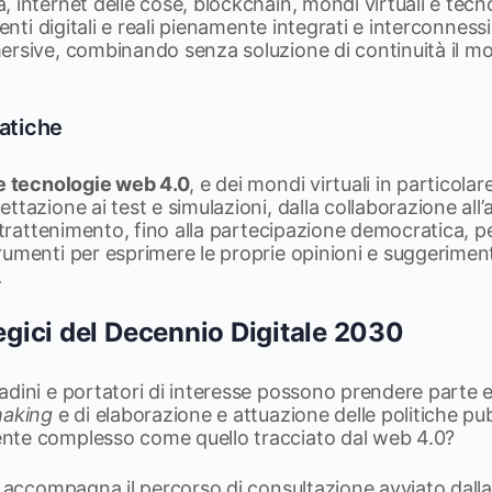
 internet delle cose, blockchain, mondi virtuali e tec
ienti digitali e reali pienamente integrati e interconnes
rsive, combinando senza soluzione di continuità il mon
ratiche
le tecnologie web 4.0
, e dei mondi virtuali in particolar
ttazione ai test e simulazioni, dalla collaborazione all
ntrattenimento, fino alla partecipazione democratica, per
umenti per esprimere le proprie opinioni e suggeriment
.
tegici del Decennio Digitale 2030
dini e portatori di interesse possono prendere parte e 
making
e di elaborazione e attuazione delle politiche pu
nte complesso come quello tracciato dal web 4.0?
he accompagna il percorso di consultazione avviato dal