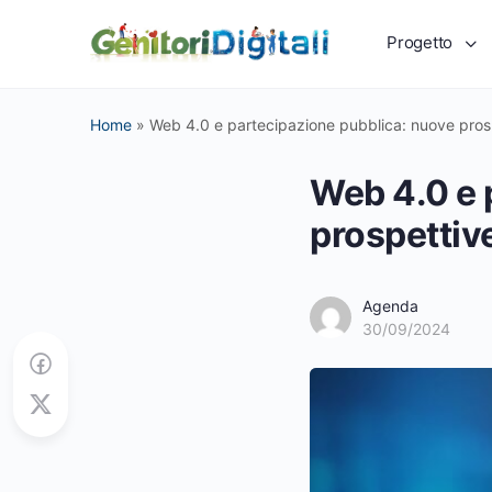
Progetto
Home
»
Web 4.0 e partecipazione pubblica: nuove prosp
Web 4.0 e 
prospettive
Agenda
30/09/2024