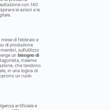
sultazione con 140
pirare le azioni e le
itale.
il mese di febbraio e
sso di produzione
embri, sull’utilizzo
 Emerge un
bisogno di
otagonista, insieme
rmazione, che tendono
e, in una logica di
coprono un ruolo
ligenza artificiale e