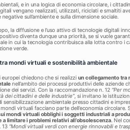
ientali, e in una logica di economia circolare, i cittadi
igitali vengano realizzati, utilizzati, riciclati e smaltiti 
e negative sull’ambiente e sulla dimensione sociale.
o, la diffusione e l’uso attivo di tecnologie digitali in
ositivo diventa dunque una priorità, se si vuole garant
le in cui la tecnologia contribuisca alla lotta contro i 
izione verde.
ra mondi virtuali e sostenibilità ambientale
i europei chiedono che si realizzi
un collegamento tra m
ntale
nell’ambito dei processi produttivi delle aziende 
zione dei servizi. Con la raccomandazione n. 12
“Per mon
tà dei cittadini e delle industrie”
, si invitano le istituzi
 sensibilizzazione ambientale presso cittadini e impres
mondi virtuali facciano parte dell’economia circolare. 
ui mondi virtuali obblighi i soggetti industriali a prod
i e a limitare i problemi relativi all’obsolescenza
. Nel c
. 13
“Mondi virtuali verdi con energie rinnovabili e tras