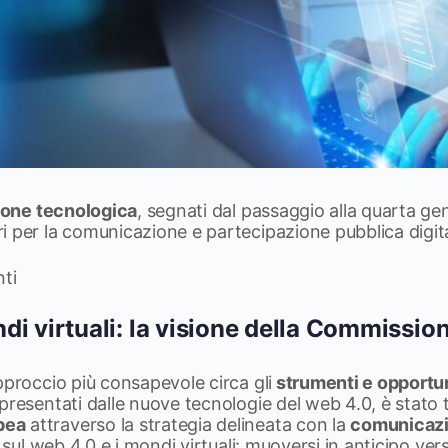
ione tecnologica
, segnati dal passaggio alla quarta g
 per la comunicazione e partecipazione pubblica digita
nti
i virtuali: la visione della Commissio
pproccio più consapevole circa gli
strumenti e opportu
presentati dalle nuove tecnologie del web 4.0, è stato t
pea
attraverso la strategia delineata con la
comunicazi
E sul web 4.0 e i mondi virtuali: muoversi in anticipo ve