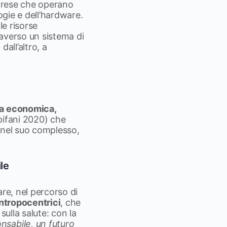
mprese che operano
logie e dell’hardware.
le risorse
raverso un sistema di
all’altro, a
era economica,
Epifani 2020) che
 nel suo complesso,
le
re, nel percorso di
antropocentrici
, che
sulla salute: con la
nsabile, un futuro