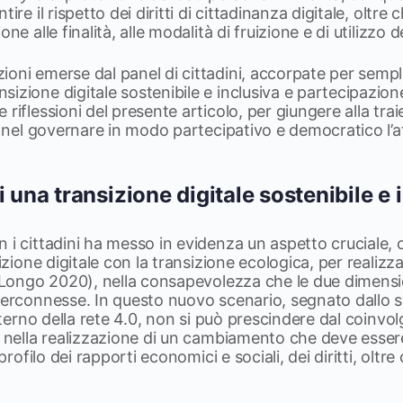
ire il rispetto dei diritti di cittadinanza digitale, oltre 
ne alle finalità, alle modalità di fruizione e di utilizzo d
oni emerse dal panel di cittadini, accorpate per semplic
izione digitale sostenibile e inclusiva e partecipazion
riflessioni del presente articolo, per giungere alla tra
ni nel governare in modo partecipativo e democratico l’a
i una transizione digitale sostenibile e 
 i cittadini ha messo in evidenza un aspetto cruciale, 
sizione digitale con la transizione ecologica, per realizz
e (Longo 2020), nella consapevolezza che le due dimens
terconnesse. In questo nuovo scenario, segnato dallo s
interno della rete 4.0, non si può prescindere dal coinvo
i nella realizzazione di un cambiamento che deve esser
 profilo dei rapporti economici e sociali, dei diritti, oltre