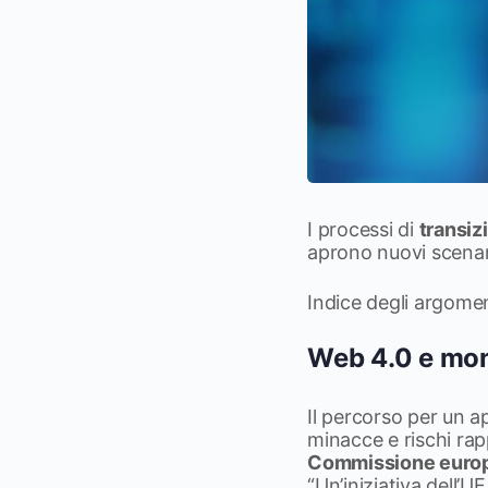
I processi di
transiz
aprono nuovi scenari
Indice degli argome
Web 4.0 e mond
Il percorso per un a
minacce e rischi rap
Commissione euro
“Un’iniziativa dell’U