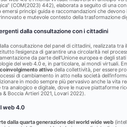
gica” (COM(2023) 442), elaborata a seguito di una con
no emersi principi guida e raccomandazioni che devono is
l rinnovato e mutevole contesto della trasformazione dig
rgenti dalla consultazione con i cittadini
alla consultazione del panel di cittadini, realizzata tra 
zitutto l’esigenza di garantire una circolarità nel proce
amentazione da parte dell’Unione europea e degli stati m
ologie del web 4.0 e, in particolare, ai mondi virtuali.
 coinvolgimento attivo
della collettività, per essere pr
i processi di cambiamento in atto nella società dell’info
zionare in modo sempre più pervasivo anche la vita real
 tra analogico e digitale, dove le nuove piattaforme ri
 & Boccia Artieri 2021, Lovari 2022).
el web 4.0
erte dalla quarta generazione del world wide web
(intel