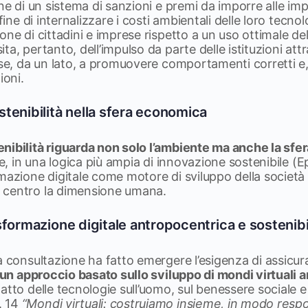
one di un sistema di sanzioni e premi da imporre alle i
 fine di internalizzare i costi ambientali delle loro tecno
one di cittadini e imprese rispetto a un uso ottimale del
ta, pertanto, dell’impulso da parte delle istituzioni att
ese, da un lato, a promuovere comportamenti corretti e, d
ioni.
tenibilità nella sfera economica
nibilità riguarda non solo l’ambiente ma anche la sf
ale, in una logica più ampia di innovazione sostenibile (
mazione digitale come motore di sviluppo della società
 centro la dimensione umana.
sformazione digitale antropocentrica e sostenibi
a consultazione ha fatto emergere l’esigenza di assicura
un approccio basato sullo sviluppo di mondi virtuali 
tto delle tecnologie sull’uomo, sul benessere sociale e 
. 14
“Mondi virtuali: costruiamo insieme, in modo respo