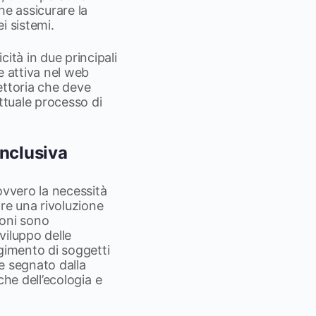
che assicurare la
ei sistemi.
ità in due principali
e attiva nel web
iettoria che deve
ttuale processo di
inclusiva
ovvero la necessità
are una rivoluzione
ioni sono
viluppo delle
lgimento di soggetti
e segnato dalla
 che dell’ecologia e