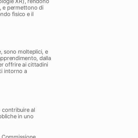
nologie XR), rendono
si, e permettono di
do fisico e il
e, sono molteplici, e
’apprendimento, dalla
 offrire ai cittadini
i intorno a
contribuire al
bbliche in uno
la Commissione