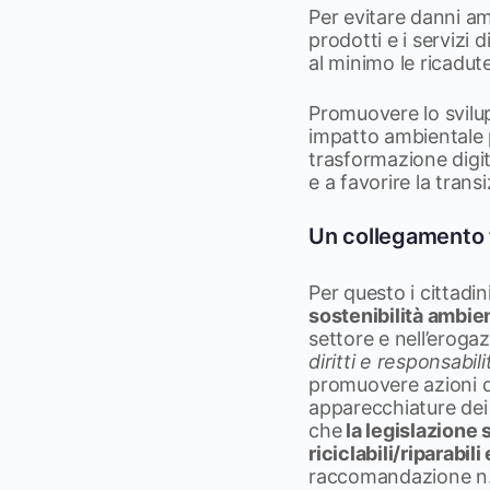
Per evitare danni amb
prodotti e i servizi d
al minimo le ricadut
Promuovere lo svilupp
impatto ambientale p
trasformazione digita
e a favorire la trans
Un collegamento t
Per questo i cittadin
sostenibilità ambie
settore e nell’eroga
diritti e responsabili
promuovere azioni di
apparecchiature dei 
che
la legislazione s
riciclabili/riparabil
raccomandazione n