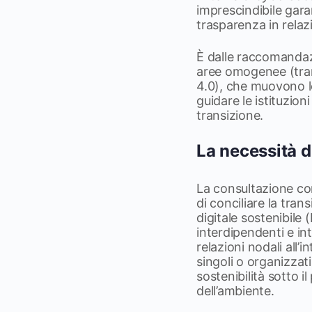
imprescindibile garant
trasparenza in relazio
È dalle raccomandazi
aree omogenee (trans
4.0), che muovono le 
guidare le istituzio
transizione.
La necessità d
La consultazione con
di conciliare la tran
digitale sostenibil
interdipendenti e in
relazioni nodali all’
singoli o organizzat
sostenibilità sotto il
dell’ambiente.