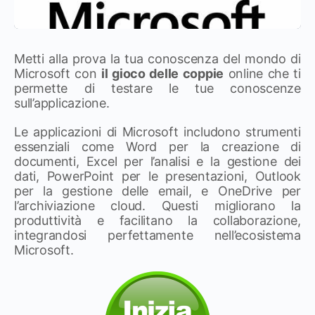
Metti alla prova la tua conoscenza del mondo di
Microsoft con
il gioco delle coppie
online che ti
permette di testare le tue conoscenze
sull’applicazione.
Le applicazioni di Microsoft includono strumenti
essenziali come Word per la creazione di
documenti, Excel per l’analisi e la gestione dei
dati, PowerPoint per le presentazioni, Outlook
per la gestione delle email, e OneDrive per
l’archiviazione cloud. Questi migliorano la
produttività e facilitano la collaborazione,
integrandosi perfettamente nell’ecosistema
Microsoft.