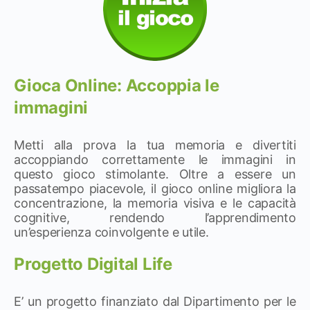
Gioca Online: Accoppia le
immagini
Metti alla prova la tua memoria e divertiti
accoppiando correttamente le immagini in
questo gioco stimolante. Oltre a essere un
passatempo piacevole, il gioco online migliora la
concentrazione, la memoria visiva e le capacità
cognitive, rendendo l’apprendimento
un’esperienza coinvolgente e utile.
Progetto Digital Life
E’ un progetto finanziato dal Dipartimento per le