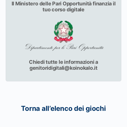
Il Ministero delle Pari Opportunità finanzia il
tuo corso digitale
Chiedi tutte le informazioni a
genitoridigitali@koinokalo.it
Torna all’elenco dei giochi