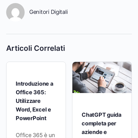
Genitori Digitali
Articoli Correlati
Introduzione a
Office 365:
Utilizzare
Word, Excel e
ChatGPT guida
PowerPoint
completa per
aziende e
Office 365 è un