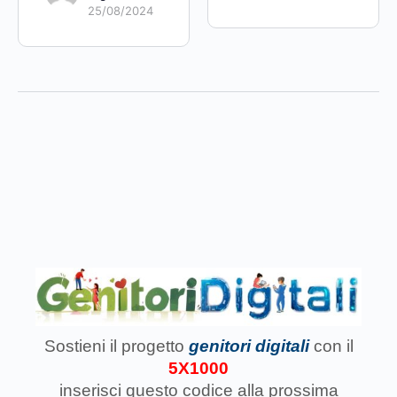
25/08/2024
Sostieni il progetto
genitori digitali
con il
5X1000
inserisci questo codice
alla prossima