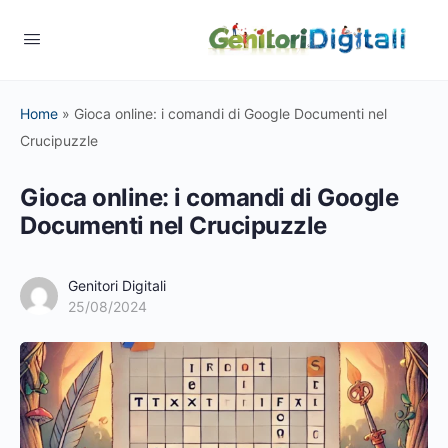
Home
»
Gioca online: i comandi di Google Documenti nel
Crucipuzzle
Gioca online: i comandi di Google
Documenti nel Crucipuzzle
Genitori Digitali
25/08/2024