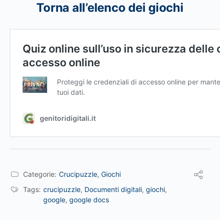
Torna all’elenco dei giochi
Categorie:
Crucipuzzle
,
Giochi
Tags:
crucipuzzle
,
Documenti digitali
,
giochi
,
google
,
google docs