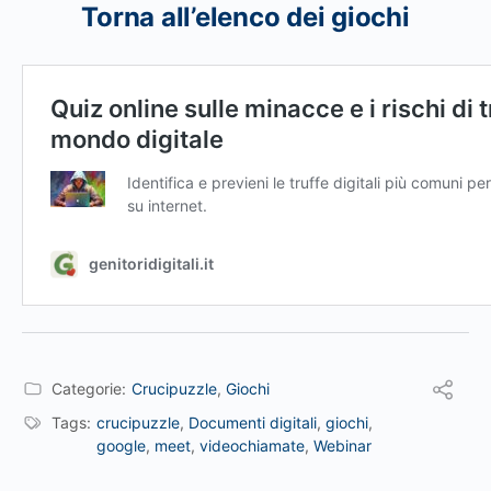
Torna all’elenco dei giochi
Categorie:
Crucipuzzle
,
Giochi
Tags:
crucipuzzle
,
Documenti digitali
,
giochi
,
google
,
meet
,
videochiamate
,
Webinar