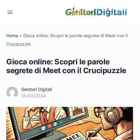
Home
»
Gioca online: Scopri le parole segrete di Meet con il
Crucipuzzle
Gioca online: Scopri le parole
segrete di Meet con il Crucipuzzle
Genitori Digitali
25/08/2024