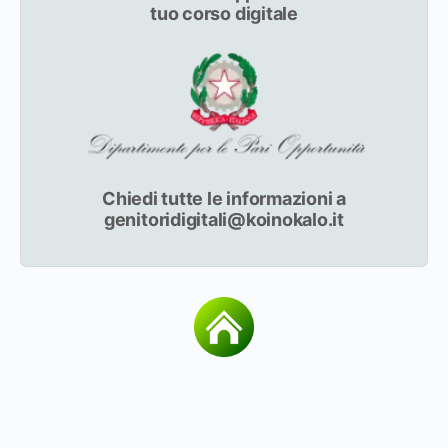
tuo corso digitale
Chiedi tutte le informazioni a
genitoridigitali@koinokalo.it