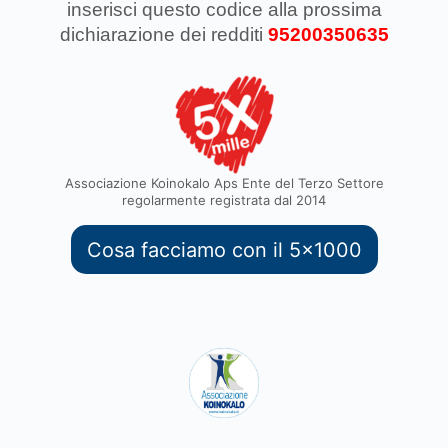
inserisci questo codice
alla prossima
dichiarazione dei redditi
95200350635
Associazione Koinokalo Aps Ente del Terzo Settore
regolarmente registrata dal 2014
Cosa facciamo con il 5x1000