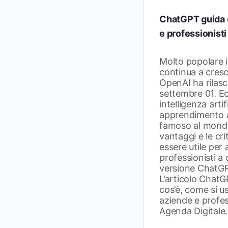
ChatGPT guida 
e professionisti
Molto popolare i
continua a cres
OpenAI ha rilas
settembre 01. Ecc
intelligenza artif
apprendimento 
famoso al mondo
vantaggi e le cri
essere utile per
professionisti a 
versione ChatGP
L’articolo Chat
cos’è, come si u
aziende e profes
Agenda Digitale.