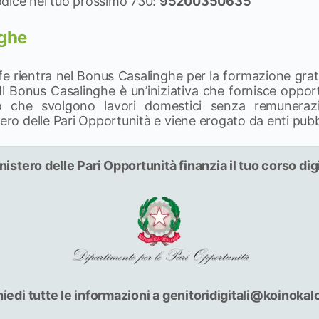
dice nel tuo prossimo 730:
95200350635
ghe
Life rientra nel Bonus Casalinghe per la formazione grat
 Il Bonus Casalinghe è un’iniziativa che fornisce oppo
ro che svolgono lavori domestici senza remunerazi
ero delle Pari Opportunità e viene erogato da enti pubbli
inistero delle Pari Opportunità finanzia il tuo corso dig
iedi tutte le informazioni a
genitoridigitali@koinokalo