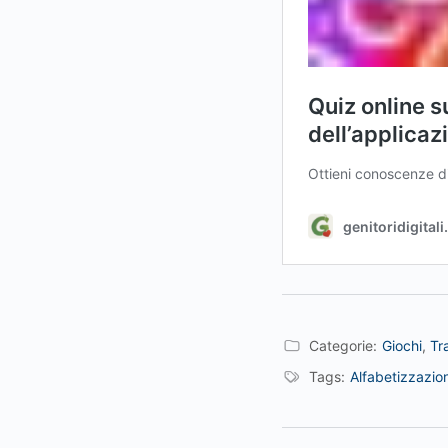
Categorie:
Giochi
,
Tr
Tags:
Alfabetizzazio