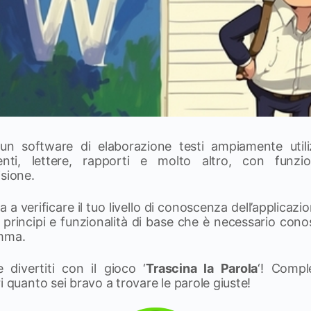
n software di elaborazione testi ampiamente util
nti, lettere, rapporti e molto altro, con funzio
sione.
uta a verificare il tuo livello di conoscenza dell’applicaz
 principi e funzionalità di base che è necessario cono
amma.
e divertiti con il gioco ‘
Trascina la Parola
‘! Compl
i quanto sei bravo a trovare le parole giuste!