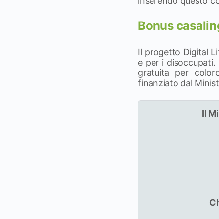
inserendo questo co
Bonus casalin
Il progetto Digital 
e per i disoccupati.
gratuita per colo
finanziato dal Minist
Il M
Ch