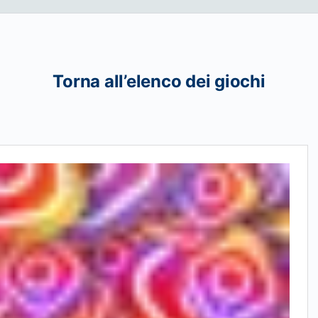
Torna all’elenco dei giochi