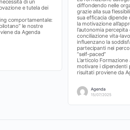
necessità di un
diffondendo nelle org
novazione e tutela dei
grazie alla sua flessibil
sua efficacia dipende 
eting comportamentale:
la motivazione all’ap
pilotano” le nostre
l’autonomia percepita 
roviene da Agenda
conciliazione vita-lav
influenzano la soddisf
partecipanti nei perco
“self-paced”
L’articolo Formazione 
motivare i dipendenti 
risultati proviene da A
Agenda
15/07/2025