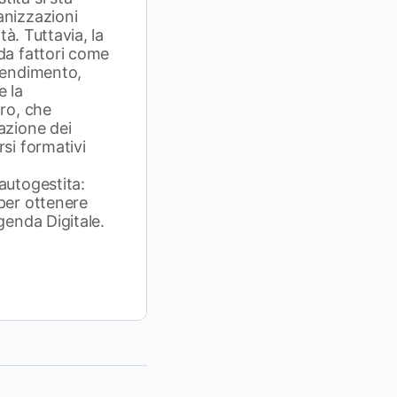
anizzazioni
ità. Tuttavia, la
da fattori come
prendimento,
e la
oro, che
azione dei
rsi formativi
autogestita:
per ottenere
genda Digitale.