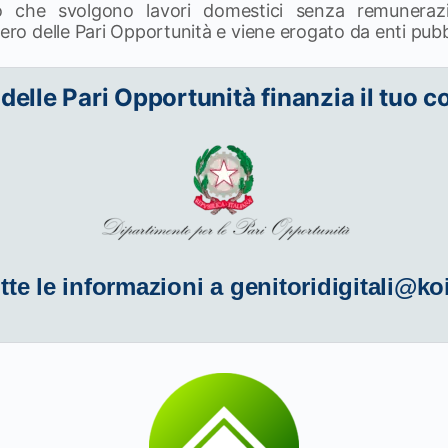
ro che svolgono lavori domestici senza remunerazi
ero delle Pari Opportunità e viene erogato da enti pubbli
 delle Pari Opportunità finanzia il tuo c
tte le informazioni a
genitoridigitali@ko