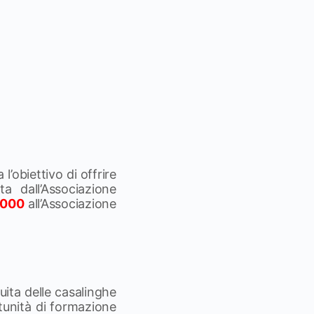
’obiettivo di offrire
ta dall’Associazione
1000
all’Associazione
uita delle casalinghe
rtunità di formazione