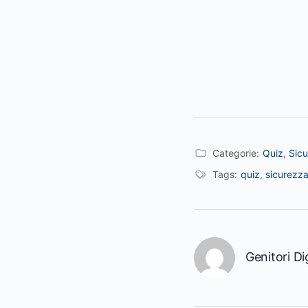
Categorie:
Quiz
,
Sicu
Tags:
quiz
,
sicurezza
Genitori Dig