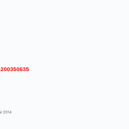
5200350635
al 2014