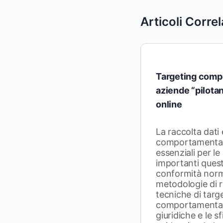
Articoli Correl
Targeting compo
aziende “pilotan
online
La raccolta dati 
comportamental
essenziali per l
importanti quest
conformità norm
metodologie di ra
tecniche di targ
comportamentale
giuridiche e le sf