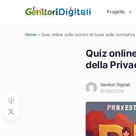
Progetto
Home
»
Quiz online sulle nozioni di base sulla normativa
Quiz online
della Priva
Genitori Digitali
21/08/2024