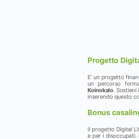
Progetto Digita
E’ un progetto finan
un percorso formati
Koinokalo
. Sostieni
inserendo questo co
Bonus casalin
Il progetto Digital 
e per i disoccupati.