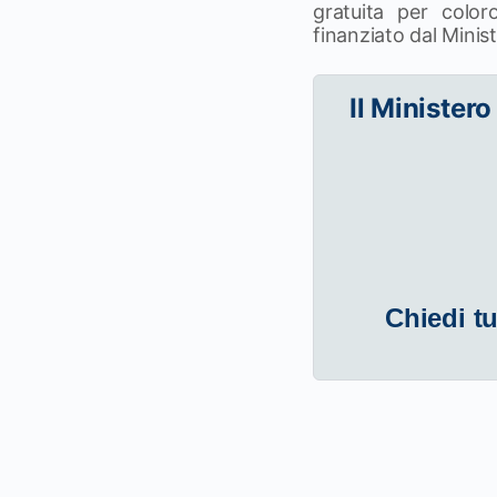
gratuita per colo
finanziato dal Minist
Il Ministero
Chiedi tu