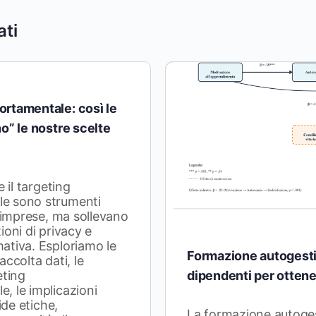
ati
rtamentale: così le
o” le nostre scelte
e il targeting
e sono strumenti
e imprese, ma sollevano
ioni di privacy e
ativa. Esploriamo le
Formazione autogestit
ccolta dati, le
dipendenti per ottener
eting
, le implicazioni
ide etiche,
La formazione autogest