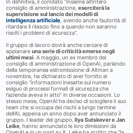
In definitiva, il comitato “insieme all’intero
consiglio di amministrazione,
eserciterà la
supervisione sul lancio dei modelli di
intelligenza artificiale
, avendo anche l’autorità di
ritardare il rilascio fino a quando non saranno
risolti i problemi di sicurezza”.
Il gruppo di lavoro dovrà anche cercare di
appianare
una serie di criticità emerse negli
ultimi mesi
. A maggio, un ex membro del
consiglio di amministrazione di OpenAI, parlando
della temporanea estromissione di Altman a
novembre, ha dichiarato di aver fornito al
consiglio “informazioni inesatte sul numero
esiguo di processi formali di sicurezza che
l’azienda aveva in atto” in diverse occasioni. Lo
stesso mese, OpenAI ha deciso di sciogliere il suo
team che si occupa dei rischi a lungo termine
dell’AI, appena un anno dopo aver annunciato il
gruppo. I leader del gruppo,
Ilya Sutskever e Jan
Leike
, hanno annunciato le loro dimissioni da
OpenAI e in un post su X, Leike ha scritto che “la