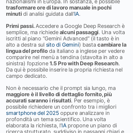
nazionalismi in Europa. In sostanza, è possibile
trasformare ore di lavoro manuale in pochi
minuti
di analisi guidata dall’
IA
.
Primi passi.
Accedere a Google Deep Research è
semplice, ma richiede
alcuni passaggi
. Una volta
iscritti al piano “Gemini Advanced” (il tasto è in
alto a destra sul
sito di Gemini
) basta
cambiare la
lingua del profilo
da italiano a inglese per vedere
comparire nel menù a tendina (stavolta in alto a
sinistra) l’opzione
1.5 Pro with Deep Research
.
Da qui è possibile inserire la propria richiesta nel
campo dedicato.
Non è necessario che il prompt sia lungo, ma
maggiore è il livello di dettaglio fornito, più
accurati saranno i risultati
. Per esempio, è
possibile richiedere un confronto tra i migliori
smartphone del 2025
oppure analizzare in
profondità un tema scientifico. Una volta
elaborata la richiesta, l’
IA
propone un piano di
ricerca strutturato, suddiviso in passaggi chiari e