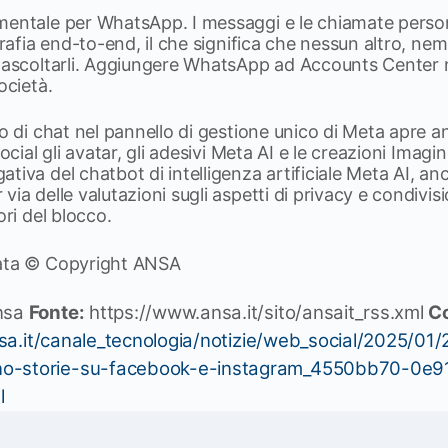
mentale per WhatsApp. I messaggi e le chiamate perso
ografia end-to-end, il che significa che nessun altro,
o ascoltarli. Aggiungere WhatsApp ad Accounts Center
ocietà.
io di chat nel pannello di gestione unico di Meta apre a
social gli avatar, gli adesivi Meta AI e le creazioni Imagi
tiva del chatbot di intelligenza artificiale Meta AI, anc
ia delle valutazioni sugli aspetti di privacy e condivisi
ori del blocco.
vata © Copyright ANSA
nsa
Fonte:
https://www.ansa.it/sito/ansait_rss.xml
Co
a.it/canale_tecnologia/notizie/web_social/2025/01/
no-storie-su-facebook-e-instagram_4550bb70-0e
l