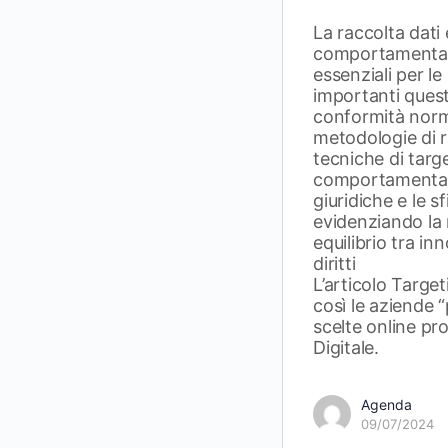
La raccolta dati 
comportamental
essenziali per l
importanti quest
conformità norm
metodologie di ra
tecniche di targ
comportamentale
giuridiche e le sf
evidenziando la 
equilibrio tra in
diritti
L’articolo Targ
così le aziende “
scelte online p
Digitale.
Agenda
09/07/2024