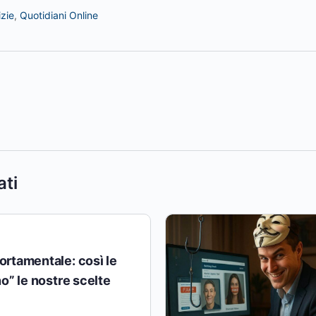
izie
,
Quotidiani Online
ati
rtamentale: così le
o” le nostre scelte