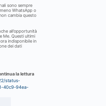
nali sono sempre
 nemmeno WhatsApp o
 non cambia questo
nche all’opportunità
ne Me. Questi ultimi
ora indisponibile in
one dei dati
ntinua la lettura
22/status-
91-40c9-94ea-