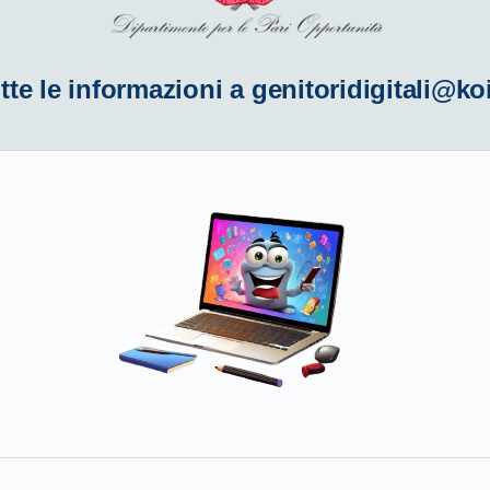
tte le informazioni a
genitoridigitali@ko