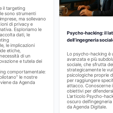
e il targeting
e sono strumenti
e imprese, ma sollevano
ioni di privacy e
ativa. Esploriamo le
Psycho-hacking: il la
ccolta dati, le
dell’ingegneria social
eting
, le implicazioni
ide etiche,
Lo psycho-hacking è 
necessità di un
avanzata e più subdola
novazione e tutela dei
sociale, che sfrutta d
strategicamente le vul
eting comportamentale:
psicologiche proprie 
pilotano” le nostre
per raggiungere specifi
roviene da Agenda
attacco. Conoscerne i r
obiettivi per difenders
L’articolo Psycho-hacki
oscuro dell’ingegneria
da Agenda Digitale.