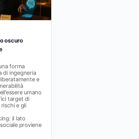
to oscuro
e
una forma
 di ingegneria
eliberatamente e
nerabilità
dell’essere umano
ci target di
ischi e gli
i
ng: il lato
 sociale proviene