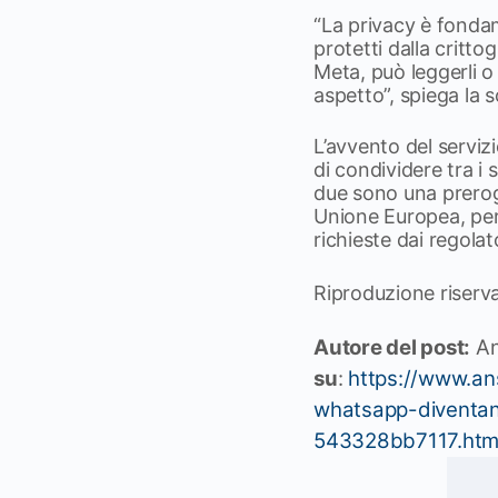
“La privacy è fonda
protetti dalla critt
Meta, può leggerli 
aspetto”, spiega la s
L’avvento del serviz
di condividere tra i 
due sono una preroga
Unione Europea, per v
richieste dai regolat
Riproduzione riser
Autore del post:
A
su
:
https://www.ans
whatsapp-diventa
543328bb7117.htm