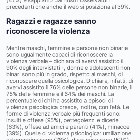
(47%) e sappiamo dai nostri Osservatori
precedenti che anche il web si posiziona al 39%.
Ragazzi e ragazze sanno
riconoscere la violenza
Mentre maschi, femmine e persone non binarie
sono ugualmente capaci di riconoscere la
violenza verbale – dichiara di avervi assistito il
90% degli intervistati -, donne e adolescenti non
binari sono più in grado, rispetto ai maschi, di
riconoscere quella psicologica. Dichiara, infatti, di
avervi assistito il 76% delle persone non binarie, il
75% delle femmine e il 64% dei maschi. La
percentuale di chi ha assistito a episodi di
violenza psicologica cresce, inoltre, con l’età. Le
forme di violenza verbale più frequenti sono:
insulti e offese (95%), pettegolezzi e dicerie
(63%), offese ad amici e parenti (41%), minacce
(39%). Quelle di violenza psicologica: umiliazione
ed emarginazione (78%), discriminazione (52%),