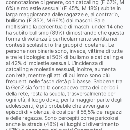
connotazione di genere, con catcalling (F 67%, M
6%) e molestie sessuali (F 45%, M 18%) subite in
larga maggioranza dalle ragazze e, al contrario,
bullismo (F 35%, M 66%) dai maschi. Sale
moltissimo la percentuale di maschi under 14 che
ha subito bullismo (89%) dimostrando che questa
forma di violenza è particolarmente sentita nei
contesti scolastici o tra gruppi di coetanei. Le
persone non binarie sono, invece, vittime di tutte
e tre le tipologie: al 50% di bullismo e cat calling e
al 42% di molestie sessuali. L’incidenza di
catcalling e molestie sessuali, inoltre, aumenta
con l’età, mentre gli atti di bullismo sono più
frequenti nelle fasce d’età più basse. Sebbene tra
la GenZ sia forte la consapevolezza dei pericoli
della rete, resta la scuola, trasversalmente per
ogni età, il luogo dove, per la maggior parte degli
adolescenti, è più probabile che avvengano
episodi di violenza, è così per il 56,5% dei ragazzi
e delle ragazze. Sono percepiti come pericolosi
anche la strada (48%) e i luoghi di divertimento