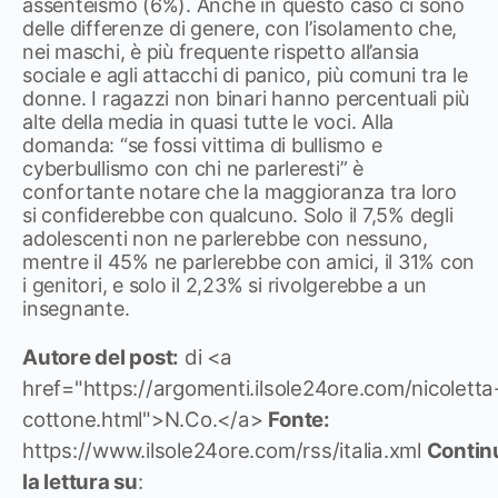
assenteismo (6%). Anche in questo caso ci sono
delle differenze di genere, con l’isolamento che,
nei maschi, è più frequente rispetto all’ansia
sociale e agli attacchi di panico, più comuni tra le
donne. I ragazzi non binari hanno percentuali più
alte della media in quasi tutte le voci. Alla
domanda: “se fossi vittima di bullismo e
cyberbullismo con chi ne parleresti” è
confortante notare che la maggioranza tra loro
si confiderebbe con qualcuno. Solo il 7,5% degli
adolescenti non ne parlerebbe con nessuno,
mentre il 45% ne parlerebbe con amici, il 31% con
i genitori, e solo il 2,23% si rivolgerebbe a un
insegnante.
Autore del post:
di <a
href="https://argomenti.ilsole24ore.com/nicoletta
cottone.html">N.Co.</a>
Fonte:
https://www.ilsole24ore.com/rss/italia.xml
Contin
la lettura su
: