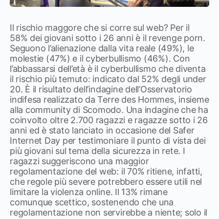
Il rischio maggore che si corre sul web? Per il
58% dei giovani sotto i 26 anni è il revenge porn.
Seguono l’alienazione dalla vita reale (49%), le
molestie (47%) e il cyberbullismo (46%). Con
l’abbassarsi dell’età è il cyberbullismo che diventa
il rischio più temuto: indicato dal 52% degli under
20. È il risultato dell’indagine dell’Osservatorio
indifesa realizzato da Terre des Hommes, insieme
alla community di Scomodo. Una indagine che ha
coinvolto oltre 2.700 ragazzi e ragazze sotto i 26
anni ed è stato lanciato in occasione del Safer
Internet Day per testimoniare il punto di vista dei
più giovani sul tema della sicurezza in rete. I
ragazzi suggeriscono una maggior
regolamentazione del web: il 70% ritiene, infatti,
che regole più severe potrebbero essere utili nel
limitare la violenza online. Il 13% rimane
comunque scettico, sostenendo che una
regolamentazione non servirebbe a niente; solo il