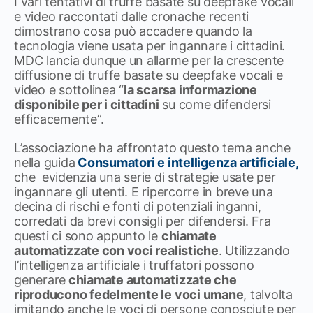
I vari tentativi di truffe basate su deepfake vocali
e video raccontati dalle cronache recenti
dimostrano cosa può accadere quando la
tecnologia viene usata per ingannare i cittadini.
MDC lancia dunque un allarme per la crescente
diffusione di truffe basate su deepfake vocali e
video e sottolinea “
la scarsa informazione
disponibile per i cittadini
su come difendersi
efficacemente”.
L’associazione ha affrontato questo tema anche
nella guida
Consumatori e intelligenza artificiale,
che evidenzia una serie di strategie usate per
ingannare gli utenti. E ripercorre in breve una
decina di rischi e fonti di potenziali inganni,
corredati da brevi consigli per difendersi. Fra
questi ci sono appunto le
chiamate
automatizzate con voci realistiche
. Utilizzando
l’intelligenza artificiale i truffatori possono
generare
chiamate automatizzate che
riproducono fedelmente le voci umane
, talvolta
imitando anche le voci di persone conosciute per