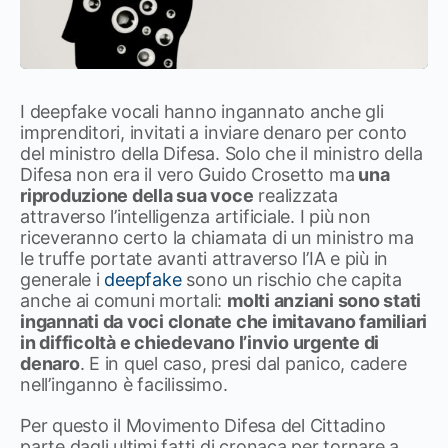
I deepfake vocali hanno ingannato anche gli
imprenditori, invitati a inviare denaro per conto
del ministro della Difesa. Solo che il ministro della
Difesa non era il vero Guido Crosetto ma
una
riproduzione della sua voce
realizzata
attraverso l’intelligenza artificiale. I più non
riceveranno certo la chiamata di un ministro ma
le truffe portate avanti attraverso l’IA e più in
generale i
deepfake
sono un rischio che capita
anche ai comuni mortali:
molti anziani sono stati
ingannati da voci clonate che imitavano familiari
in difficoltà e chiedevano l’invio urgente di
denaro
. E in quel caso, presi dal panico, cadere
nell’inganno è facilissimo.
Per questo il Movimento Difesa del Cittadino
parte dagli ultimi fatti di cronaca per tornare a