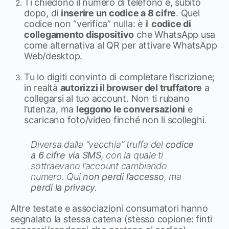
Ti chiedono il numero di telefono e, subito
dopo, di
inserire un codice a 8 cifre
. Quel
codice non “verifica” nulla: è il
codice di
collegamento dispositivo
che WhatsApp usa
come alternativa al QR per attivare WhatsApp
Web/desktop.
Tu lo digiti convinto di completare l’iscrizione;
in realtà
autorizzi il browser del truffatore
a
collegarsi al tuo account. Non ti rubano
l’utenza, ma
leggono le conversazioni
e
scaricano foto/video finché non li scolleghi.
Diversa dalla “vecchia” truffa del
codice
a 6 cifre via SMS
, con la quale ti
sottraevano l’account cambiando
numero. Qui
non perdi l’accesso
, ma
perdi la privacy.
Altre testate e associazioni consumatori hanno
segnalato la stessa catena (stesso copione: finti