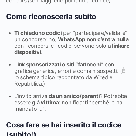
concorsi/sondaggi che portano al codice).
Come riconoscerla subito
Ti chiedono codici
per “partecipare/validare”
un concorso: no,
WhatsApp non c’entra nulla
con i concorsi e i codici servono solo a
linkare
dispositivi
.
Link sponsorizzati o siti “farlocchi”
con
grafica generica, errori e domain sospetti. (È
lo schema tipico raccontato da Wired e
Repubblica.)
L’invito arriva
da un amico/parenti
? Potrebbe
essere
già vittima
: non fidarti “perché lo ha
mandato lui”.
Cosa fare se hai inserito il codice
(subito!)