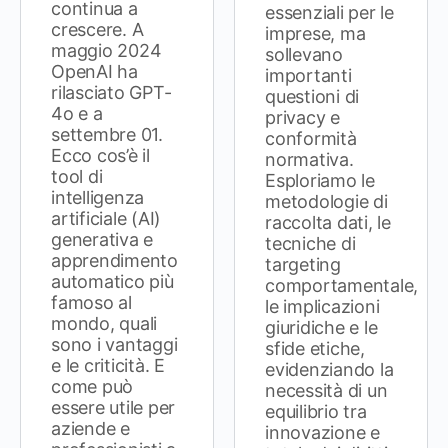
continua a
essenziali per le
crescere. A
imprese, ma
maggio 2024
sollevano
OpenAI ha
importanti
rilasciato GPT-
questioni di
4o e a
privacy e
settembre 01.
conformità
Ecco cos’è il
normativa.
tool di
Esploriamo le
intelligenza
metodologie di
artificiale (AI)
raccolta dati, le
generativa e
tecniche di
apprendimento
targeting
automatico più
comportamentale,
famoso al
le implicazioni
mondo, quali
giuridiche e le
sono i vantaggi
sfide etiche,
e le criticità. E
evidenziando la
come può
necessità di un
essere utile per
equilibrio tra
aziende e
innovazione e