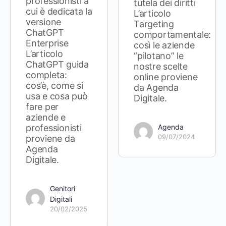
professionisti a
tutela dei diritti
cui è dedicata la
L’articolo
versione
Targeting
ChatGPT
comportamentale:
Enterprise
così le aziende
L’articolo
“pilotano” le
ChatGPT guida
nostre scelte
completa:
online proviene
cos’è, come si
da Agenda
usa e cosa può
Digitale.
fare per
aziende e
professionisti
Agenda
09/07/2024
proviene da
Agenda
Digitale.
Genitori
Digitali
20/02/2025