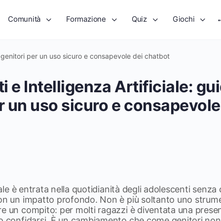
Comunità
Formazione
Quiz
Giochi
 i genitori per un uso sicuro e consapevole dei chatbot
 e Intelligenza Artificiale: gui
er un uso sicuro e consapevole
ciale è entrata nella quotidianità degli adolescenti senza
con un impatto profondo. Non è più soltanto uno strum
e un compito: per molti ragazzi è diventata una presen
no confidarsi. È un cambiamento che come genitori no