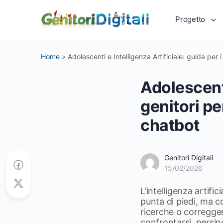
Progetto
Home
»
Adolescenti e Intelligenza Artificiale: guida per
Adolescenti
genitori p
chatbot
Genitori Digitali
15/02/2026
L’intelligenza artifi
punta di piedi, ma 
ricerche o corregger
confrontarsi, persi