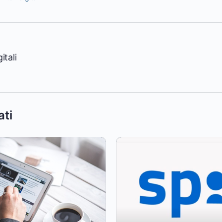
itali
ati