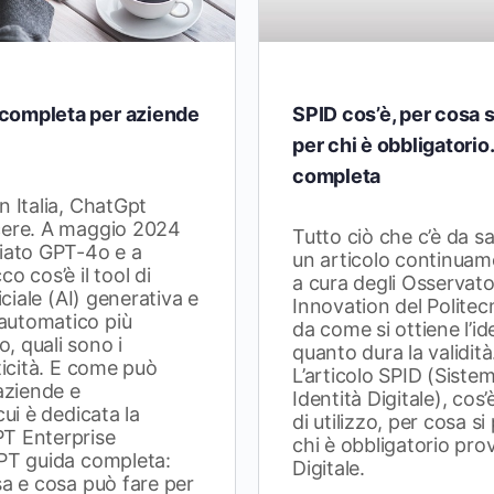
completa per aziende
SPID cos’è, per cosa s
per chi è obbligatorio
completa
n Italia, ChatGpt
cere. A maggio 2024
Tutto ciò che c’è da s
ciato GPT-4o e a
un articolo continuam
o cos’è il tool di
a cura degli Osservator
iciale (AI) generativa e
Innovation del Politec
automatico più
da come si ottiene l’ide
, quali sono i
quanto dura la validità
ticità. E come può
L’articolo SPID (Siste
 aziende e
Identità Digitale), cos’
cui è dedicata la
di utilizzo, per cosa s
T Enterprise
chi è obbligatorio pr
GPT guida completa:
Digitale.
sa e cosa può fare per