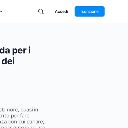
Accedi
Iscrizione
da per i
 dei
 clamore, quasi in
ento per fare
za con cui parlare,
n possiamo ignorare,