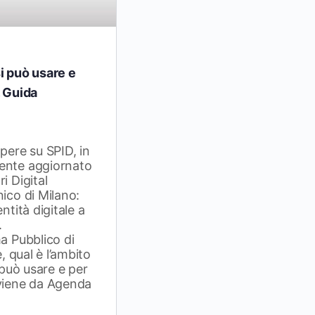
i può usare e
. Guida
apere su SPID, in
ente aggiornato
i Digital
nico di Milano:
ntità digitale a
.
ma Pubblico di
è, qual è l’ambito
i può usare e per
oviene da Agenda