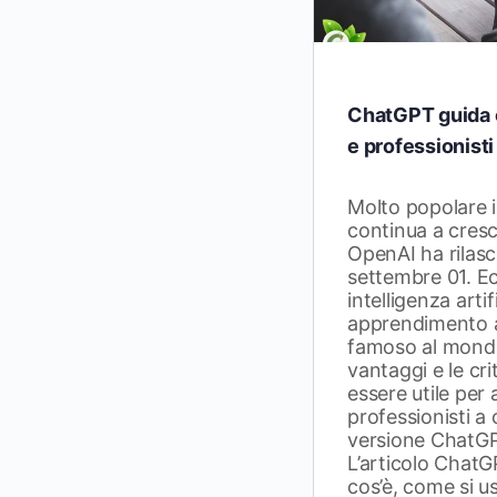
ChatGPT guida 
e professionisti
Molto popolare i
continua a cres
OpenAI ha rilas
settembre 01. Ecc
intelligenza artif
apprendimento 
famoso al mondo
vantaggi e le cri
essere utile per
professionisti a 
versione ChatGP
L’articolo Chat
cos’è, come si u