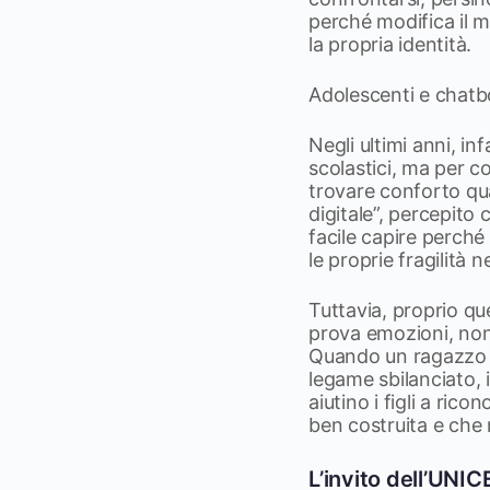
perché modifica il m
la propria identità.
Adolescenti e chatb
Negli ultimi anni, in
scolastici, ma per c
trovare conforto qua
digitale”, percepit
facile capire perché
le proprie fragilità
Tuttavia, proprio qu
prova emozioni, non 
Quando un ragazzo a
legame sbilanciato, i
aiutino i figli a ric
ben costruita e che
L’invito dell’UNIC