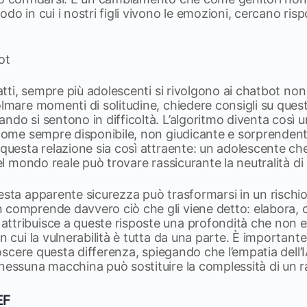
odo in cui i nostri figli vivono le emozioni, cercano ris
ot
fatti, sempre più adolescenti si rivolgono ai chatbot non
olmare momenti di solitudine, chiedere consigli su quest
ndo si sentono in difficoltà. L’algoritmo diventa così 
o come sempre disponibile, non giudicante e sorprende
 questa relazione sia così attraente: un adolescente ch
 nel mondo reale può trovare rassicurante la neutralità d
esta apparente sicurezza può trasformarsi in un risch
comprende davvero ciò che gli viene detto: elabora, ca
ttribuisce a queste risposte una profondità che non es
n cui la vulnerabilità è tutta da una parte. È importante
onoscere questa differenza, spiegando che l’empatia dell’I
 nessuna macchina può sostituire la complessità di un
EF