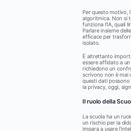
Per questo motivo, l
algoritmica. Non si 
funziona l’IA, quali 
Parlare insieme dell
efficace per trasfor
isolato.
È altrettanto import
essere affidato a un
richiedono un confr
scrivono non è mai c
questi dati possono c
la privacy, oggi, sig
Il ruolo della Scuo
La scuola ha un ruol
un rischio per la di
impara a usare l’inte