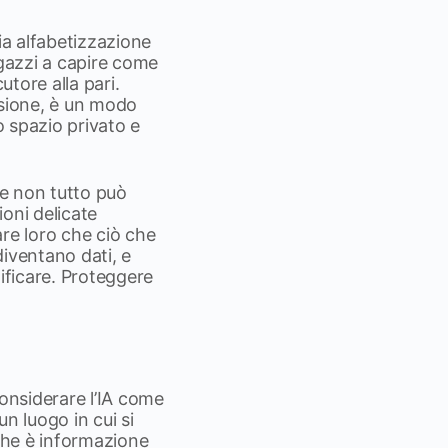
ia alfabetizzazione
agazzi a capire come
utore alla pari.
ssione, è un modo
o spazio privato e
he non tutto può
oni delicate
re loro che ciò che
diventano dati, e
dificare. Proteggere
considerare l’IA come
n luogo in cui si
ò che è informazione