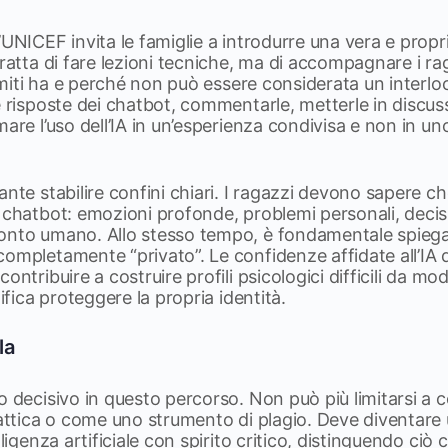
’UNICEF invita le famiglie a introdurre una vera e propr
tratta di fare lezioni tecniche, ma di accompagnare i r
limiti ha e perché non può essere considerata un interloc
e risposte dei chatbot, commentarle, metterle in discu
mare l’uso dell’IA in un’esperienza condivisa e non in un
ante stabilire confini chiari. I ragazzi devono sapere c
 chatbot: emozioni profonde, problemi personali, decisi
onto umano. Allo stesso tempo, è fondamentale spiega
ompletamente “privato”. Le confidenze affidate all’IA 
ontribuire a costruire profili psicologici difficili da mo
nifica proteggere la propria identità.
la
o decisivo in questo percorso. Non può più limitarsi a 
dattica o come uno strumento di plagio. Deve diventare u
lligenza artificiale con spirito critico, distinguendo ci