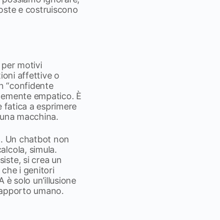
poste e costruiscono
 per motivi
ioni affettive o
un “confidente
ntemente empatico. È
e fatica a esprimere
i una macchina.
io. Un chatbot non
lcola, simula.
iste, si crea un
 che i genitori
A è solo un’illusione
 rapporto umano.