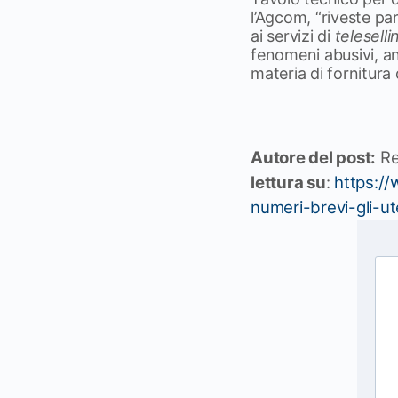
l’Agcom, “riveste pa
ai servizi di
teleselli
fenomeni abusivi, an
materia di fornitura 
Autore del post:
Re
lettura su
:
https:/
numeri-brevi-gli-u