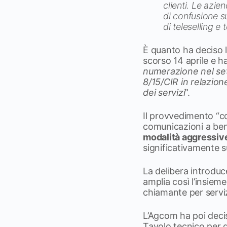
clienti. Le azie
di confusione su
di
teleselling
e
È quanto ha deciso l
scorso 14 aprile e h
numerazione
nel set
8/15/CIR in relazion
dei servizi
”.
Il provvedimento “co
comunicazioni a bene
modalità aggressiv
significativamente su
La delibera introdu
amplia così l’insiem
chiamante per servi
L’Agcom ha poi deciso
Tavolo tecnico per d