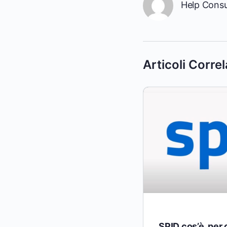
Help Cons
Articoli Correl
SPID cos’è, per 