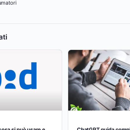
umatori
ati
cosa si può usare e
ChatGPT guida compl