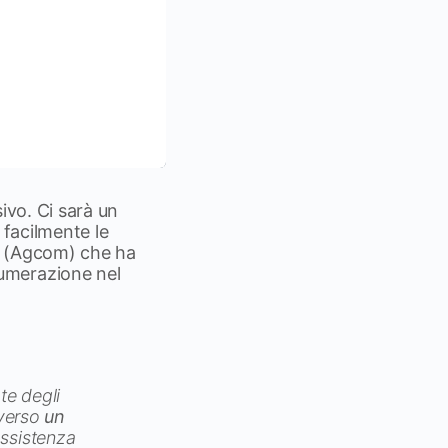
ivo. Ci sarà un
 facilmente le
ni (Agcom) che ha
umerazione nel
te degli
averso
un
’assistenza