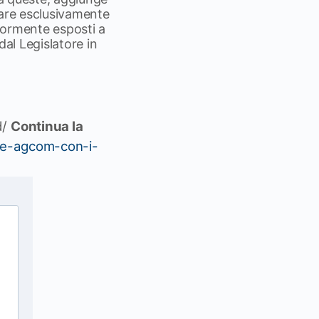
inare esclusivamente
iormente esposti a
dal Legislatore in
d/
Continua la
che-agcom-con-i-