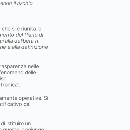
endo il rischio
he si è riunita lo
ento del Piano di
i alla delibera n.
ne e alla definizione
trasparenza nelle
l fenomeno delle
iso
tronica”.
amente operative. Si
ificativo del
i istituire un
ra queste, aggiunge