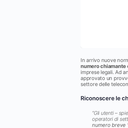
In arrivo nuove norm
numero chiamante di
imprese legali. Ad a
approvato un provve
settore delle teleco
Riconoscere le ch
“Gli utenti – s
operatori di se
numero breve “