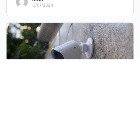
13/07/2024
In Italia case sempre più
connesse e sicure
Sempre più diffusi i dispositivi per la
smart home volti a semplificare il
controllo della nostra casa