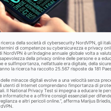
cerca della società di cybersecurity NordVPN, gli italia
ermini di competenze su cybersicurezza e privacy onlin
i NordVPN è un’indagine annuale globale volta a valuta
sapevolezza della privacy online delle persone e a educa
e sull’importanza, nell’attuale era digitale, della sicure
anno la ricerca ha raccolto 25.567 risposte da 181 Paes
delle minacce digitali evolve a una velocità senza prec
i utenti di Internet comprendano l’importanza di prote
i. Il National Privacy Test si impegna a educare le pers
informatiche e a offrire consigli essenziali per difende
veglianza e altri pericoli online.”, afferma Marijus Bried
ordVPN.