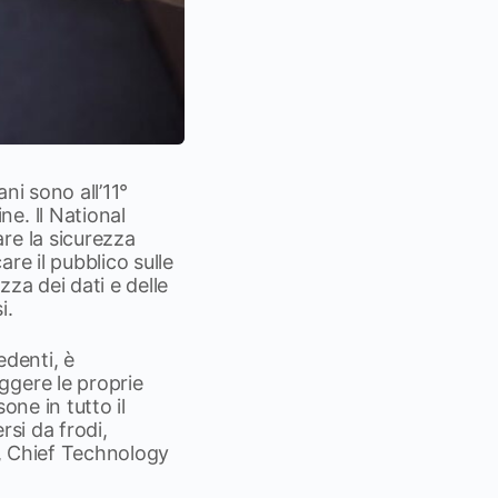
ni sono all’11°
e. ll National
re la sicurezza
re il pubblico sulle
zza dei dati e delle
i.
edenti, è
ggere le proprie
one in tutto il
rsi da frodi,
is, Chief Technology