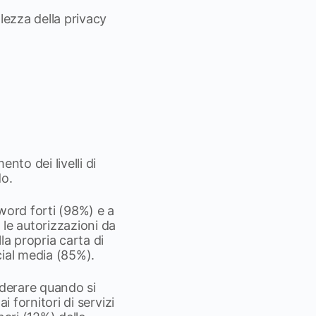
lezza della privacy
nto dei livelli di
do.
sword forti (98%) e a
 le autorizzazioni da
lla propria carta di
ocial media (85%).
siderare quando si
i fornitori di servizi