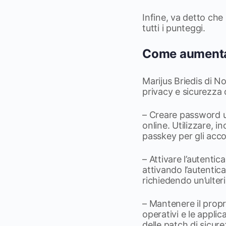
Infine, va detto che i
tutti i punteggi.
Come aumentar
Marijus Briedis di N
privacy e sicurezza 
– Creare password u
online. Utilizzare, i
passkey per gli acco
– Attivare l’autenti
attivando l’autentica
richiedendo un’ulteri
– Mantenere il propr
operativi e le applic
delle patch di sicure