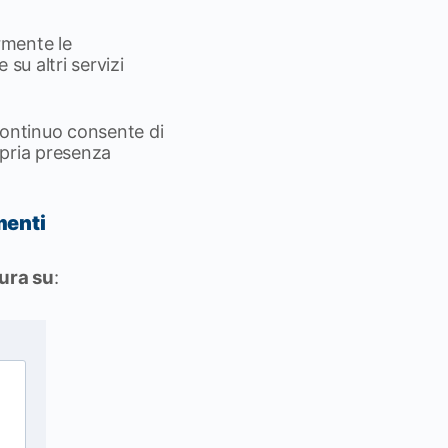
rmente le
 su altri servizi
continuo consente di
opria presenza
menti
tura su
: