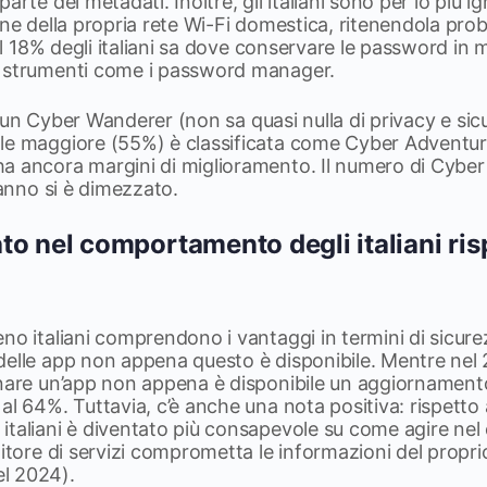
arte dei metadati. Inoltre, gli italiani sono per lo più ig
one della propria rete Wi-Fi domestica, ritenendola pro
 il 18% degli italiani sa dove conservare le password in
o strumenti come i password manager.
% è un Cyber Wanderer (non sa quasi nulla di privacy e si
le maggiore (55%) è classificata come Cyber Adventur
a ancora margini di miglioramento. Il numero di Cyber 
’anno si è dimezzato.
o nel comportamento degli italiani risp
no italiani comprendono i vantaggi in termini di sicur
delle app non appena questo è disponibile. Mentre nel 
rnare un’app non appena è disponibile un aggiornamento
al 64%. Tuttavia, c’è anche una nota positiva: rispetto
taliani è diventato più consapevole su come agire nel 
nitore di servizi comprometta le informazioni del propr
l 2024).