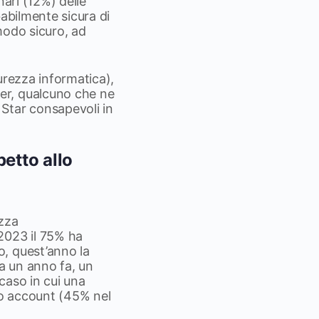
nari (12%) delle
babilmente sicura di
 modo sicuro, ad
curezza informatica),
er, qualcuno che ne
Star consapevoli in
etto allo
ezza
2023 il 75% ha
, quest’anno la
 a un anno fa, un
caso in cui una
io account (45% nel