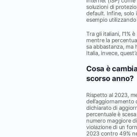
internet (ISP) come p
soluzioni di protezi
default. Infine, solo
esempio utilizzand
Tra gli italiani, l’1
mentre la percentua
sa abbastanza, ma h
Italia, invece, quest
Cosa è cambiat
scorso anno?
Rispetto al 2023, me
dell’aggiornamento 
dichiarato di aggio
percentuale è scesa 
numero maggiore di i
violazione di un for
2023 contro 49% ne