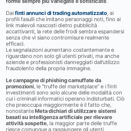
forme sempre più variegate e sofisticate
.
Dai
finti annunci di trading automatizzato
, ai
profili fasulli che imitano personaggi noti, fino ai
link malevoli nascosti dietro pubblicità
accattivanti, la rete delle frodi sembra espandersi
senza che vi siano contromisure realmente
efficaci.
Le segnalazioni aumentano costantemente e
riguardano non solo gli utenti privati, ma anche
aziende e professionisti danneggiati dall’utilizzo
fraudolento della propria immagine.
Le campagne di phishing camuffate da
promozioni
, le “truffe del marketplace” e i finti
investimenti sono solo alcune delle modalità con
cui i criminali informatici operano indisturbati. Ciò
che preoccupa maggiormente è il fatto che,
nonostante
Meta dichiari di utilizzare sistemi
basati su intelligenza artificiale per rilevare
attività sospette
, la maggior parte delle truffe
riesce comunque a raggiungere gli utenti,