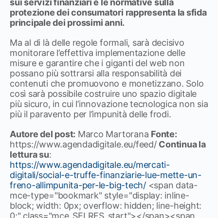
sui servizi finanziari e le normative sulla
protezione dei consumatori rappresenta la sfida
principale dei prossimi anni.
Ma al di là delle regole formali, sarà decisivo
monitorare l’effettiva implementazione delle
misure e garantire che i giganti del web non
possano più sottrarsi alla responsabilità dei
contenuti che promuovono e monetizzano. Solo
così sarà possibile costruire uno spazio digitale
più sicuro, in cui l’innovazione tecnologica non sia
più il paravento per l’impunità delle frodi.
Autore del post:
Marco Martorana
Fonte:
https://www.agendadigitale.eu/feed/
Continua la
lettura su
:
https://www.agendadigitale.eu/mercati-
digitali/social-e-truffe-finanziarie-lue-mette-un-
freno-allimpunita-per-le-big-tech/
<span data-
mce-type="bookmark" style="display: inline-
block; width: 0px; overflow: hidden; line-height:
0;" class="mce_SELRES_start"> </span><span